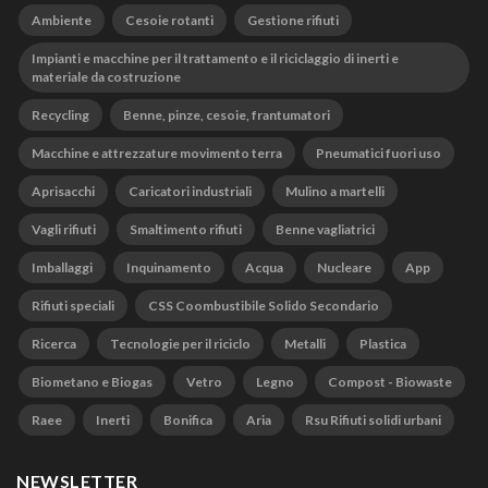
Ambiente
Cesoie rotanti
Gestione rifiuti
Impianti e macchine per il trattamento e il riciclaggio di inerti e
materiale da costruzione
Recycling
Benne, pinze, cesoie, frantumatori
Macchine e attrezzature movimento terra
Pneumatici fuori uso
Aprisacchi
Caricatori industriali
Mulino a martelli
Vagli rifiuti
Smaltimento rifiuti
Benne vagliatrici
Imballaggi
Inquinamento
Acqua
Nucleare
App
Rifiuti speciali
CSS Coombustibile Solido Secondario
Ricerca
Tecnologie per il riciclo
Metalli
Plastica
Biometano e Biogas
Vetro
Legno
Compost - Biowaste
Raee
Inerti
Bonifica
Aria
Rsu Rifiuti solidi urbani
NEWSLETTER