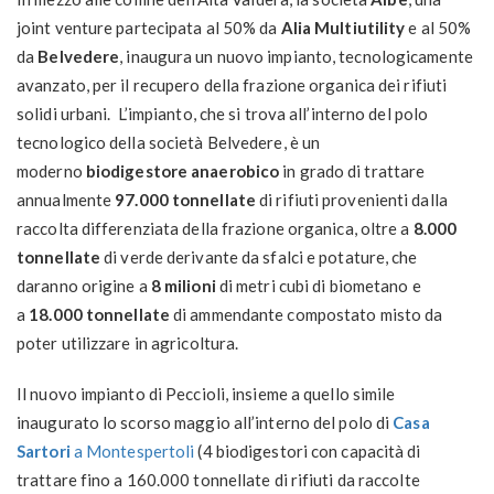
joint venture partecipata al 50% da
Alia Multiutility
e al 50%
da
Belvedere
, inaugura un nuovo impianto, tecnologicamente
avanzato, per il recupero della frazione organica dei rifiuti
solidi urbani. L’impianto, che si trova all’interno del polo
tecnologico della società Belvedere, è un
moderno
biodigestore anaerobico
in grado di trattare
annualmente
97.000 tonnellate
di rifiuti provenienti dalla
raccolta differenziata della frazione organica, oltre a
8.000
tonnellate
di verde derivante da sfalci e potature, che
daranno origine a
8 milioni
di metri cubi di biometano e
a
18.000 tonnellate
di ammendante compostato misto da
poter utilizzare in agricoltura.
Il nuovo impianto di Peccioli, insieme a quello simile
inaugurato lo scorso maggio all’interno del polo di
Casa
Sartori
a Montespertoli
(4 biodigestori con capacità di
trattare fino a 160.000 tonnellate di rifiuti da raccolte