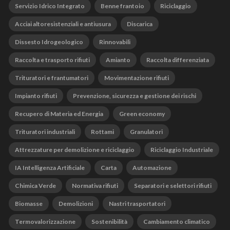
Servizio Idrico Integrato
Benne frantoio
Riciclaggio
Acciai altoresistenziali e antiusura
Discarica
Dissesto Idrogeologico
Rinnovabili
Raccolta e trasporto rifiuti
Amianto
Raccolta differenziata
Trituratori e frantumatori
Movimentazione rifiuti
Impianto rifiuti
Prevenzione, sicurezza e gestione dei rischi
Recupero di Materia ed Energia
Green economy
Trituratori industriali
Rottami
Granulatori
Attrezzature per demolizione e riciclaggio
Riciclaggio Industriale
IA Intelligenza Artificiale
Carta
Automazione
Chimica Verde
Normativa rifiuti
Separatori e selettori rifiuti
Biomasse
Demolizioni
Nastri trasportatori
Termovalorizzazione
Sostenibilità
Cambiamento climatico