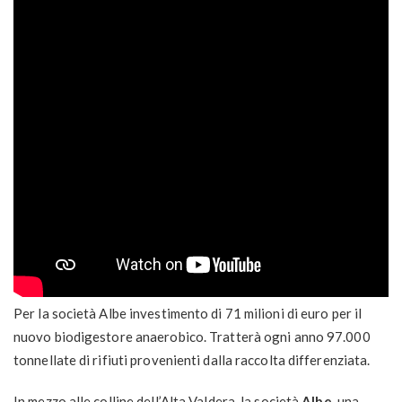
Per la società Albe investimento di 71 milioni di euro per il
nuovo biodigestore anaerobico. Tratterà ogni anno 97.000
tonnellate di rifiuti provenienti dalla raccolta differenziata.
In mezzo alle colline dell’Alta Valdera, la società
Albe
, una