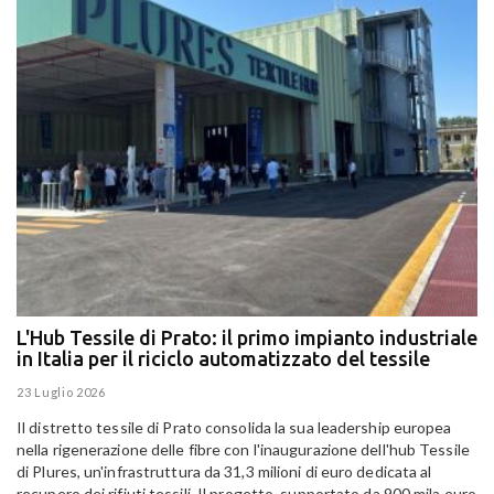
L'Hub Tessile di Prato: il primo impianto industriale
E
in Italia per il riciclo automatizzato del tessile
g
E
23 Luglio 2026
15
Il distretto tessile di Prato consolida la sua leadership europea
Pa
nella rigenerazione delle fibre con l'inaugurazione dell'hub Tessile
Al
di Plures, un'infrastruttura da 31,3 milioni di euro dedicata al
Em
recupero dei rifiuti tessili. Il progetto, supportato da 900 mila euro