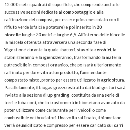
12.000 metri quadrati di superficie, che comprende anche le
successive sezioni dedicate al
compostaggio
e alla
raffinazione del compost, per essere prima mescolato con il
rifiuto verde (sfalci e potature) e poi inserito in
20
biocelle
lunghe 30 metri e larghe 6,5. All’interno delle biocelle
la miscela ottenuta attraverserà una seconda fase di
‘digestione’ durante la quale i batteri, stavolta
aerobici
, la
stabilizzeranno e la igienizzeranno, trasformando la materia
putrescibile in compost organico, che poi sarà ulteriormente
raffinato per dare vita ad un prodotto, l’ammendante
compostato misto, pronto per essere utilizzato in
agricoltura
.
Parallelamente, il biogas grezzo estratto dai biodigestori sarà
inviato alla sezione di
up grading
, costituita da una serie di
torri e tubazioni, che lo trasformerà in biometano avanzato da
poter utilizzare come carburante per i veicoli o come
combustibile nei bruciatori. Una volta raffinato, il biometano
verrà deumidificato e compresso per essere caricato sui
carri