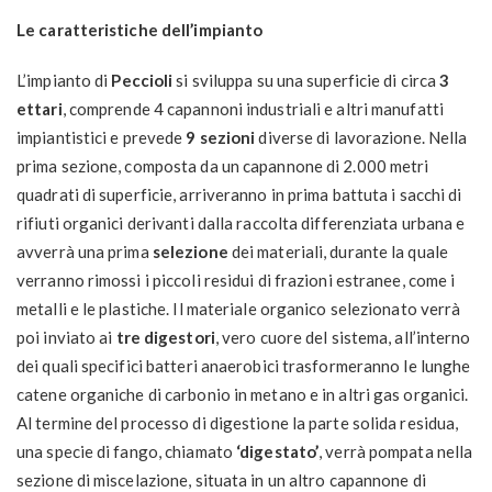
Le caratteristiche dell’impianto
L’impianto di
Peccioli
si sviluppa su una superficie di circa
3
ettari
, comprende 4 capannoni industriali e altri manufatti
impiantistici e prevede
9 sezioni
diverse di lavorazione. Nella
prima sezione, composta da un capannone di 2.000 metri
quadrati di superficie, arriveranno in prima battuta i sacchi di
rifiuti organici derivanti dalla raccolta differenziata urbana e
avverrà una prima
selezione
dei materiali, durante la quale
verranno rimossi i piccoli residui di frazioni estranee, come i
metalli e le plastiche. Il materiale organico selezionato verrà
poi inviato ai
tre digestori
, vero cuore del sistema, all’interno
dei quali specifici batteri anaerobici trasformeranno le lunghe
catene organiche di carbonio in metano e in altri gas organici.
Al termine del processo di digestione la parte solida residua,
una specie di fango, chiamato
‘digestato’
, verrà pompata nella
sezione di miscelazione, situata in un altro capannone di