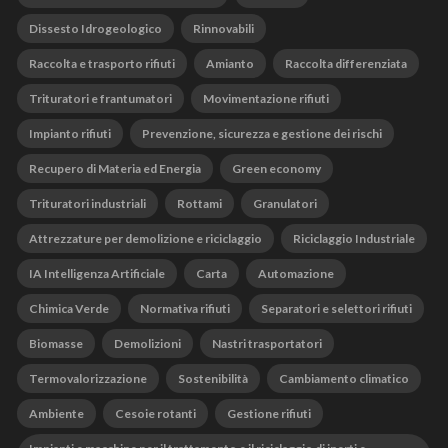
Dissesto Idrogeologico
Rinnovabili
Raccolta e trasporto rifiuti
Amianto
Raccolta differenziata
Trituratori e frantumatori
Movimentazione rifiuti
Impianto rifiuti
Prevenzione, sicurezza e gestione dei rischi
Recupero di Materia ed Energia
Green economy
Trituratori industriali
Rottami
Granulatori
Attrezzature per demolizione e riciclaggio
Riciclaggio Industriale
IA Intelligenza Artificiale
Carta
Automazione
Chimica Verde
Normativa rifiuti
Separatori e selettori rifiuti
Biomasse
Demolizioni
Nastri trasportatori
Termovalorizzazione
Sostenibilità
Cambiamento climatico
Ambiente
Cesoie rotanti
Gestione rifiuti