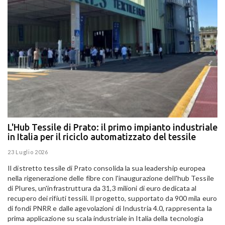
L'Hub Tessile di Prato: il primo impianto industriale
E
in Italia per il riciclo automatizzato del tessile
g
E
23 Luglio 2026
15
Il distretto tessile di Prato consolida la sua leadership europea
Pa
nella rigenerazione delle fibre con l'inaugurazione dell'hub Tessile
Al
di Plures, un'infrastruttura da 31,3 milioni di euro dedicata al
Em
recupero dei rifiuti tessili. Il progetto, supportato da 900 mila euro
di fondi PNRR e dalle agevolazioni di Industria 4.0, rappresenta la
prima applicazione su scala industriale in Italia della tecnologia