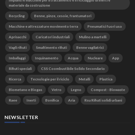
Impianti e macchine per il trattamento e il riciclaggio di inerti e
materiale da costruzione
Recycling
Benne, pinze, cesoie, frantumatori
Macchine e attrezzature movimento terra
Pneumatici fuori uso
Aprisacchi
Caricatori industriali
Mulino a martelli
Vagli rifiuti
Smaltimento rifiuti
Benne vagliatrici
Imballaggi
Inquinamento
Acqua
Nucleare
App
Rifiuti speciali
CSS Coombustibile Solido Secondario
Ricerca
Tecnologie per il riciclo
Metalli
Plastica
Biometano e Biogas
Vetro
Legno
Compost - Biowaste
Raee
Inerti
Bonifica
Aria
Rsu Rifiuti solidi urbani
NEWSLETTER