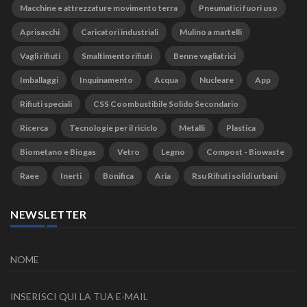
Macchine e attrezzature movimento terra
Pneumatici fuori uso
Aprisacchi
Caricatori industriali
Mulino a martelli
Vagli rifiuti
Smaltimento rifiuti
Benne vagliatrici
Imballaggi
Inquinamento
Acqua
Nucleare
App
Rifiuti speciali
CSS Coombustibile Solido Secondario
Ricerca
Tecnologie per il riciclo
Metalli
Plastica
Biometano e Biogas
Vetro
Legno
Compost - Biowaste
Raee
Inerti
Bonifica
Aria
Rsu Rifiuti solidi urbani
NEWSLETTER