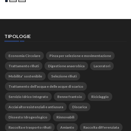
TIPOLOGIE
Economia Circolare
Pinza per selezione e movimentazione
Trattamento rifiuti
Digestione anaerobica
Laceratori
Mobilita' sostenibile
Selezione rifiuti
Trattamento dell'acqua e delle acque di scarico
Servizio Idrico Integrato
Benne frantoio
Riciclaggio
Acciai altoresistenziali e antiusura
Discarica
Dissesto Idrogeologico
Rinnovabili
Raccolta e trasporto rifiuti
Amianto
Raccolta differenziata