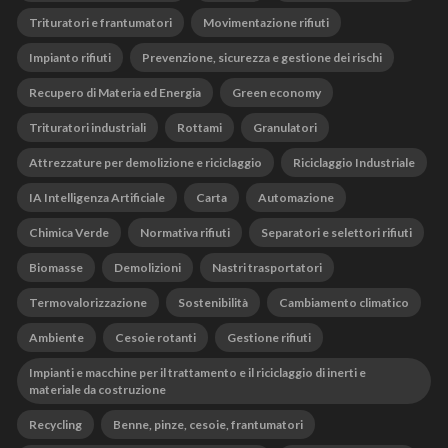
Trituratori e frantumatori
Movimentazione rifiuti
Impianto rifiuti
Prevenzione, sicurezza e gestione dei rischi
Recupero di Materia ed Energia
Green economy
Trituratori industriali
Rottami
Granulatori
Attrezzature per demolizione e riciclaggio
Riciclaggio Industriale
IA Intelligenza Artificiale
Carta
Automazione
Chimica Verde
Normativa rifiuti
Separatori e selettori rifiuti
Biomasse
Demolizioni
Nastri trasportatori
Termovalorizzazione
Sostenibilità
Cambiamento climatico
Ambiente
Cesoie rotanti
Gestione rifiuti
Impianti e macchine per il trattamento e il riciclaggio di inerti e
materiale da costruzione
Recycling
Benne, pinze, cesoie, frantumatori