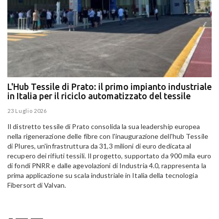
L'Hub Tessile di Prato: il primo impianto industriale
E
in Italia per il riciclo automatizzato del tessile
g
E
23 Luglio 2026
15
Il distretto tessile di Prato consolida la sua leadership europea
Pa
nella rigenerazione delle fibre con l'inaugurazione dell'hub Tessile
Al
di Plures, un'infrastruttura da 31,3 milioni di euro dedicata al
Em
recupero dei rifiuti tessili. Il progetto, supportato da 900 mila euro
di fondi PNRR e dalle agevolazioni di Industria 4.0, rappresenta la
prima applicazione su scala industriale in Italia della tecnologia
Fibersort di Valvan.