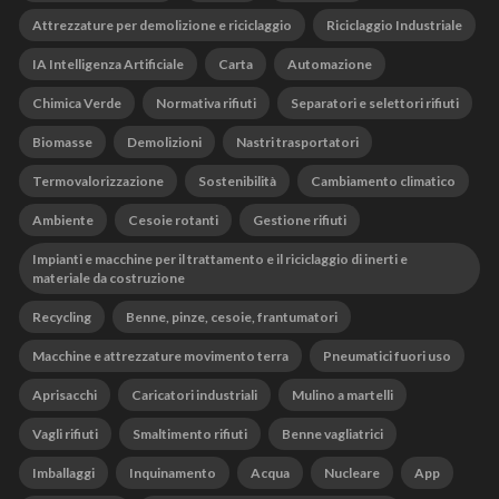
Attrezzature per demolizione e riciclaggio
Riciclaggio Industriale
IA Intelligenza Artificiale
Carta
Automazione
Chimica Verde
Normativa rifiuti
Separatori e selettori rifiuti
Biomasse
Demolizioni
Nastri trasportatori
Termovalorizzazione
Sostenibilità
Cambiamento climatico
Ambiente
Cesoie rotanti
Gestione rifiuti
Impianti e macchine per il trattamento e il riciclaggio di inerti e
materiale da costruzione
Recycling
Benne, pinze, cesoie, frantumatori
Macchine e attrezzature movimento terra
Pneumatici fuori uso
Aprisacchi
Caricatori industriali
Mulino a martelli
Vagli rifiuti
Smaltimento rifiuti
Benne vagliatrici
Imballaggi
Inquinamento
Acqua
Nucleare
App