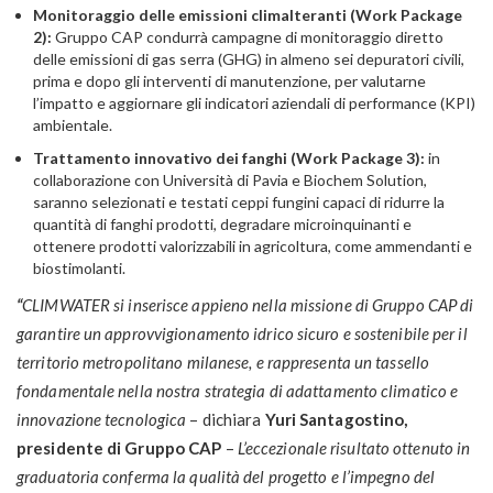
Monitoraggio delle emissioni climalteranti (Work Package
2):
Gruppo CAP condurrà campagne di monitoraggio diretto
delle emissioni di gas serra (GHG) in almeno sei depuratori civili,
prima e dopo gli interventi di manutenzione, per valutarne
l’impatto e aggiornare gli indicatori aziendali di performance (KPI)
ambientale.
Trattamento innovativo dei fanghi (Work Package 3):
in
collaborazione con Università di Pavia e Biochem Solution,
saranno selezionati e testati ceppi fungini capaci di ridurre la
quantità di fanghi prodotti, degradare microinquinanti e
ottenere prodotti valorizzabili in agricoltura, come ammendanti e
biostimolanti.
“
CLIMWATER si inserisce appieno nella missione di Gruppo CAP di
garantire un approvvigionamento idrico sicuro e sostenibile per il
territorio metropolitano milanese, e rappresenta un tassello
fondamentale nella nostra strategia di adattamento climatico e
innovazione tecnologica
– dichiara
Yuri Santagostino,
presidente di Gruppo CAP
–
L’eccezionale risultato ottenuto in
graduatoria conferma la qualità del progetto e l’impegno del