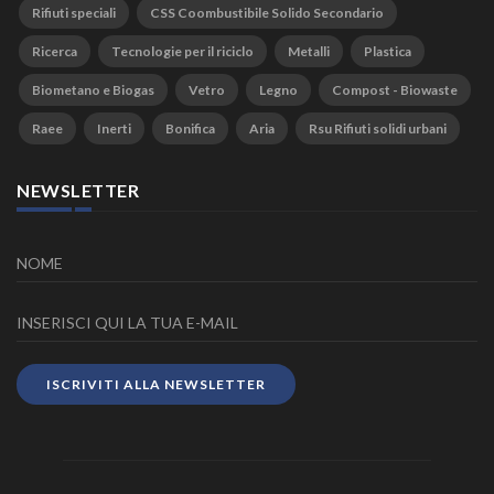
Rifiuti speciali
CSS Coombustibile Solido Secondario
Ricerca
Tecnologie per il riciclo
Metalli
Plastica
Biometano e Biogas
Vetro
Legno
Compost - Biowaste
Raee
Inerti
Bonifica
Aria
Rsu Rifiuti solidi urbani
NEWSLETTER
ISCRIVITI ALLA NEWSLETTER