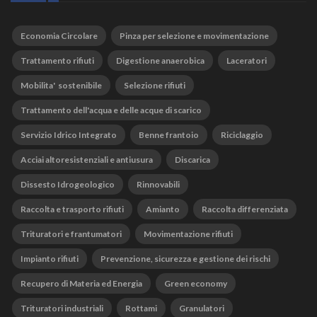
Economia Circolare
Pinza per selezione e movimentazione
Trattamento rifiuti
Digestione anaerobica
Laceratori
Mobilita' sostenibile
Selezione rifiuti
Trattamento dell'acqua e delle acque di scarico
Servizio Idrico Integrato
Benne frantoio
Riciclaggio
Acciai altoresistenziali e antiusura
Discarica
Dissesto Idrogeologico
Rinnovabili
Raccolta e trasporto rifiuti
Amianto
Raccolta differenziata
Trituratori e frantumatori
Movimentazione rifiuti
Impianto rifiuti
Prevenzione, sicurezza e gestione dei rischi
Recupero di Materia ed Energia
Green economy
Trituratori industriali
Rottami
Granulatori