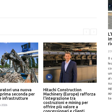
L'
im
r
23
Il
le
co
un
N
T
al
su
ag
uratori una nuova
Hitachi Construction
L’In
ap
 prima seconda per
Machinery (Europe) rafforza
serv
te
 e infrastrutture
l'integrazione tra
un p
costruzioni e mining per
rici
o 2026
offrire più valore a
24
concessionari e clienti