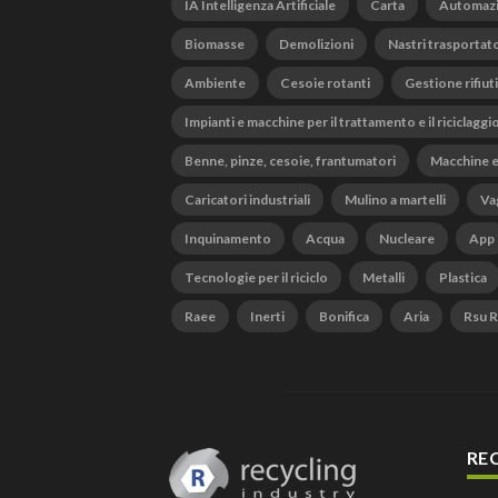
IA Intelligenza Artificiale
Carta
Automaz
Biomasse
Demolizioni
Nastri trasportato
Ambiente
Cesoie rotanti
Gestione rifiuti
Impianti e macchine per il trattamento e il riciclaggi
Benne, pinze, cesoie, frantumatori
Macchine e
Caricatori industriali
Mulino a martelli
Vag
Inquinamento
Acqua
Nucleare
App
Tecnologie per il riciclo
Metalli
Plastica
Raee
Inerti
Bonifica
Aria
Rsu Ri
RE