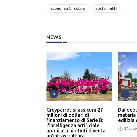
Economia Circolare
Sostenibilità
NEWS
N
T
Greyparrot si assicura 27
Dai dep
milioni di dollari di
materia
finanziamento di Serie B:
edilizia
l'intelligenza artificiale
27 Lugli
applicata ai rifiuti diventa
un'infrastruttura