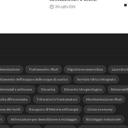
24 Luglio 2026
vimentazione
Trattamento rifiuti
Digestione anaerobica
Laceratori
ttamento dell'acqua e delle acque di scarico
Servizio Idrico Integrato
istenziali e antiusura
Discarica
Dissesto Idrogeologico
Rinnovabil
olta differenziata
Trituratori e frantumatori
Movimentazione rifiuti
one dei rischi
Recupero di Materia ed Energia
Green economy
ri
Attrezzature per demolizione e riciclaggio
Riciclaggio Industriale