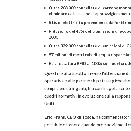
Oltre 268.000 tonnellate di cartone mono
eliminate
dalle catene di approvvigionament
51% di elettricità proveniente da fonti rin
Riduzione del 47% delle emissioni di Scope
2030
Oltre 339.000 tonnellate di emissioni di 
57 milioni di metri cubi di acqua risparmia
Etichettatura RFID al 100% sui nuovi prod
Questi risultati sottolineano l'attenzione di 
operativa e alle partnership strategiche che 
sempre più stringenti, tra cui il regolamento 
quadri normativi in evoluzione sulla respons
Uniti.
Eric Frank, CEO di Tosca
, ha commentato: "I
possibile ottenere quando promuoviamo il 