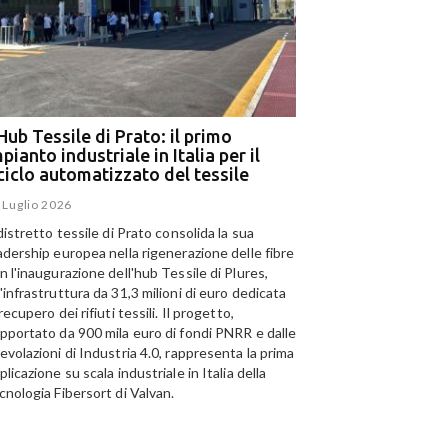
Hub Tessile di Prato: il primo
Ega e Panizzolo: t
pianto industriale in Italia per il
per il più grande i
iciclo automatizzato del tessile
dell’alluminio negl
 Luglio 2026
15 Luglio 2026
 distretto tessile di Prato consolida la sua
Panizzolo Recycling Sys
adership europea nella rigenerazione delle fibre
Emirates Global Alumini
n l'inaugurazione dell'hub Tessile di Plures,
di riciclo dell'alluminio n
'infrastruttura da 31,3 milioni di euro dedicata
capacità annua di 185.0
 recupero dei rifiuti tessili. Il progetto,
pportato da 900 mila euro di fondi PNRR e dalle
I
evolazioni di Industria 4.0, rappresenta la prima
telligenza Artificiale al
S
plicazione su scala industriale in Italia della
izio del riciclo: a Catania
s
L'Hub Tessile di Prato: il
cnologia Fibersort di Valvan.
olo tecnologico per il
c
primo impianto industriale
clo della carta
r
in Italia per il riciclo
g
 Luglio 2026
automatizzato del tessile
c