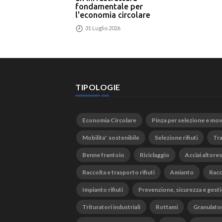
fondamentale per
l'economia circolare
31 Luglio 2026
TIPOLOGIE
Economia Circolare
Pinza per selezione e mo
Mobilita' sostenibile
Selezione rifiuti
Tra
Benne frantoio
Riciclaggio
Acciai altores
Raccolta e trasporto rifiuti
Amianto
Racc
Impianto rifiuti
Prevenzione, sicurezza e gesti
Trituratori industriali
Rottami
Granulato