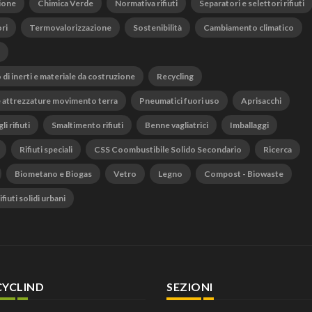
ione
Chimica Verde
Normativa rifiuti
Separatori e selettori rifiuti
ri
Termovalorizzazione
Sostenibilità
Cambiamento climatico
o di inerti e materiale da costruzione
Recycling
 attrezzature movimento terra
Pneumatici fuori uso
Aprisacchi
li rifiuti
Smaltimento rifiuti
Benne vagliatrici
Imballaggi
Rifiuti speciali
CSS Coombustibile Solido Secondario
Ricerca
Biometano e Biogas
Vetro
Legno
Compost - Biowaste
fiuti solidi urbani
CYCLIND
SEZIONI