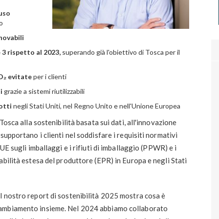
uso
o
novabili
 3 rispetto al 2023,
superando già l'obiettivo di Tosca per il
CO₂ evitate
per i clienti
ti
grazie a sistemi riutilizzabili
otti
negli Stati Uniti, nel Regno Unito e nell'Unione Europea
Tosca alla sostenibilità basata sui dati, all'innovazione
supportano i clienti nel soddisfare i requisiti normativi
UE sugli imballaggi e i rifiuti di imballaggio (PPWR) e i
abilità estesa del produttore (EPR) in Europa e negli Stati
l nostro report di sostenibilità 2025 mostra cosa è
cambiamento insieme. Nel 2024 abbiamo collaborato