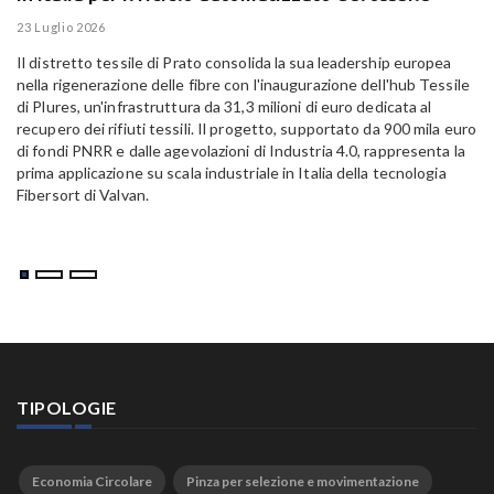
E
23 Luglio 2026
15
Il distretto tessile di Prato consolida la sua leadership europea
Pa
nella rigenerazione delle fibre con l'inaugurazione dell'hub Tessile
Al
di Plures, un'infrastruttura da 31,3 milioni di euro dedicata al
Em
recupero dei rifiuti tessili. Il progetto, supportato da 900 mila euro
di fondi PNRR e dalle agevolazioni di Industria 4.0, rappresenta la
prima applicazione su scala industriale in Italia della tecnologia
Fibersort di Valvan.
TIPOLOGIE
Economia Circolare
Pinza per selezione e movimentazione