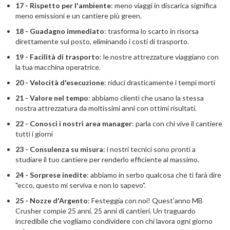
17 - Rispetto per l'ambiente
: meno viaggi in discarica significa
meno emissioni e un cantiere più green.
18 - Guadagno immediato
: trasforma lo scarto in risorsa
direttamente sul posto, eliminando i costi di trasporto.
19 - Facilità di trasporto
: le nostre attrezzature viaggiano con
la tua macchina operatrice.
20 - Velocità d'esecuzione
: riduci drasticamente i tempi morti
21 - Valore nel tempo
: abbiamo clienti che usano la stessa
nostra attrezzatura da moltissimi anni con ottimi risultati.
22 - Conosci i nostri area manager
: parla con chi vive il cantiere
tutti i giorni
23 - Consulenza su misura
: i nostri tecnici sono pronti a
studiare il tuo cantiere per renderlo efficiente al massimo.
24 - Sorprese inedite
: abbiamo in serbo qualcosa che ti farà dire
"ecco, questo mi serviva e non lo sapevo".
25 - Nozze d'Argento
: Festeggia con noi! Quest’anno MB
Crusher compie 25 anni. 25 anni di cantieri. Un traguardo
incredibile che vogliamo condividere con chi lavora ogni giorno