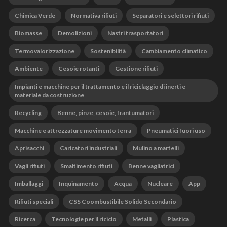
Chimica Verde
Normativa rifiuti
Separatori e selettori rifiuti
Biomasse
Demolizioni
Nastri trasportatori
Termovalorizzazione
Sostenibilità
Cambiamento climatico
Ambiente
Cesoie rotanti
Gestione rifiuti
Impianti e macchine per il trattamento e il riciclaggio di inerti e
materiale da costruzione
Recycling
Benne, pinze, cesoie, frantumatori
Macchine e attrezzature movimento terra
Pneumatici fuori uso
Aprisacchi
Caricatori industriali
Mulino a martelli
Vagli rifiuti
Smaltimento rifiuti
Benne vagliatrici
Imballaggi
Inquinamento
Acqua
Nucleare
App
Rifiuti speciali
CSS Coombustibile Solido Secondario
Ricerca
Tecnologie per il riciclo
Metalli
Plastica