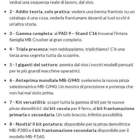
vedrai una sequenza reale di lavoro, dal vivo.
2 - Addio teoria, solo pratica
: vedere una benna frantoio su un
catalogo è una cosa, vederla frantumare davanti ai tuoi occhi è
un'altra storia.
3 - Gamma completa
: al
PAD 9 – Stand C16
troverai l'intera
famiglia MB Crusher al gran completo.
4 - Tripla presenza
: non raddoppiamo, triplichiamo! C'è una
terza area segreta tutta da scoprire.
5 - I giganti del settore
: ammira dal vivo i nostri modelli pensati
per le più grandi macchine operatrici.
6 - Anteprima mondiale MB-G940
: sveleremo la nuova pinza
selezionatrice MB-G940. Un mostro di precisione e potenza che
non hai mai visto prima.
7 - Kit versatilità
: scopri tutta la gamma di kit per le nuove
pinze demolitrici: dal
kit cesoia
per il ferro, al
kit frantumazione
primaria
e
secondaria
. Un solo braccio, infinite possibilità.
8 - Novità! Il kit potatura
: disponibile per la pinza demolitrice
MB-P380 e il
kit frantumazione secondaria
disponibile per il
modello MB-P160.