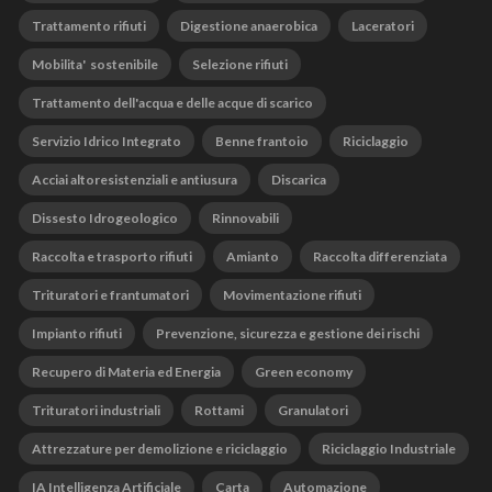
Trattamento rifiuti
Digestione anaerobica
Laceratori
Mobilita' sostenibile
Selezione rifiuti
Trattamento dell'acqua e delle acque di scarico
Servizio Idrico Integrato
Benne frantoio
Riciclaggio
Acciai altoresistenziali e antiusura
Discarica
Dissesto Idrogeologico
Rinnovabili
Raccolta e trasporto rifiuti
Amianto
Raccolta differenziata
Trituratori e frantumatori
Movimentazione rifiuti
Impianto rifiuti
Prevenzione, sicurezza e gestione dei rischi
Recupero di Materia ed Energia
Green economy
Trituratori industriali
Rottami
Granulatori
Attrezzature per demolizione e riciclaggio
Riciclaggio Industriale
IA Intelligenza Artificiale
Carta
Automazione