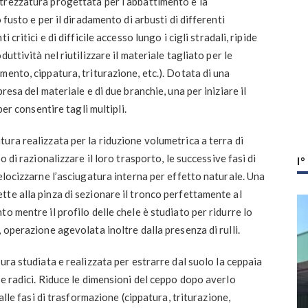
ttrezzatura progettata per l’abbattimento e la
 fusto e per il diradamento di arbusti di differenti
critici e di difficile accesso lungo i cigli stradali, ripide
uttività nel riutilizzare il materiale tagliato per le
ento, cippatura, triturazione, etc.). Dotata di una
resa del materiale e di due branchie, una per iniziare il
per consentire tagli multipli.
tura realizzata per la riduzione volumetrica a terra di
o di razionalizzare il loro trasporto, le successive fasi di
I
elocizzarne l’asciugatura interna per effetto naturale. Una
te alla pinza di sezionare il tronco perfettamente al
o mentre il profilo delle chele è studiato per ridurre lo
 operazione agevolata inoltre dalla presenza di rulli.
ura studiata e realizzata per estrarre dal suolo la ceppaia
le radici. Riduce le dimensioni del ceppo dopo averlo
 alle fasi di trasformazione (cippatura, triturazione,