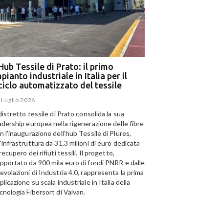
Hub Tessile di Prato: il primo
Ega e Panizzolo: t
pianto industriale in Italia per il
per il più grande i
iciclo automatizzato del tessile
dell’alluminio negl
 Luglio 2026
15 Luglio 2026
 distretto tessile di Prato consolida la sua
Panizzolo Recycling Sys
adership europea nella rigenerazione delle fibre
Emirates Global Alumini
n l'inaugurazione dell'hub Tessile di Plures,
di riciclo dell'alluminio n
'infrastruttura da 31,3 milioni di euro dedicata
capacità annua di 185.0
 recupero dei rifiuti tessili. Il progetto,
pportato da 900 mila euro di fondi PNRR e dalle
evolazioni di Industria 4.0, rappresenta la prima
plicazione su scala industriale in Italia della
cnologia Fibersort di Valvan.