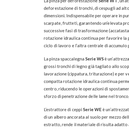
La pinza per deforestazione
Serie WT
, un’a
deforestazione di tronchi, di cespugli ad alto
dimensioni. Indispensabile per operare in punti 
scarpate, frutteti, garantendo un’elevata prod
successive fasi di trasformazione (accatastam
rotazione idraulica continua per favorire la p
ciclo di lavoro e l’altra centrale di accumulo 
La pinza spaccalegna
Serie WS
è un’attrezza
grossi tronchi di legno già tagliato allo scop
lavorazione (cippatura, triturazione) e per v
compatta rotazione idraulica continua permet
centro, riducendo le operazioni di spostament
sforzo di penetrazione delle lame nel tronco,
L’estrattore di ceppi
Serie WE
è un’attrezzat
di un albero ancorata al suolo per mezzo del
estratto, rende il materiale di risulta adatto