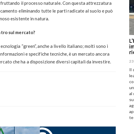
 sfruttando il processo naturale. Con questa attrezzatura
oscamento eliminando tutte le parti radicate al suolo e può
gnoso esistente in natura.
ontro sul mercato?
L'
im
ecnologia “green”, anche a livello italiano; molti sono i
r
informazioni e specifiche tecniche, è un mercato ancora
23
cato che ha a disposizione diversi capitali da investire.
Il
le
co
un
al
su
ag
ap
te