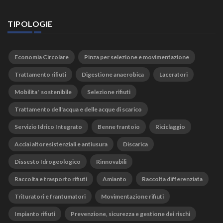
TIPOLOGIE
Economia Circolare
Pinza per selezione e movimentazione
Trattamento rifiuti
Digestione anaerobica
Laceratori
Mobilita' sostenibile
Selezione rifiuti
Trattamento dell'acqua e delle acque di scarico
Servizio Idrico Integrato
Benne frantoio
Riciclaggio
Acciai altoresistenziali e antiusura
Discarica
Dissesto Idrogeologico
Rinnovabili
Raccolta e trasporto rifiuti
Amianto
Raccolta differenziata
Trituratori e frantumatori
Movimentazione rifiuti
Impianto rifiuti
Prevenzione, sicurezza e gestione dei rischi