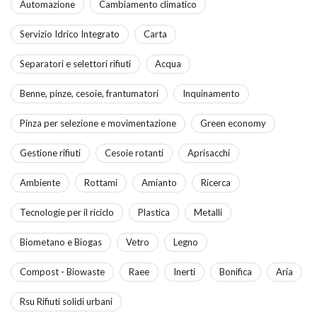
Automazione
Cambiamento climatico
Servizio Idrico Integrato
Carta
Separatori e selettori rifiuti
Acqua
Benne, pinze, cesoie, frantumatori
Inquinamento
Pinza per selezione e movimentazione
Green economy
Gestione rifiuti
Cesoie rotanti
Aprisacchi
Ambiente
Rottami
Amianto
Ricerca
Tecnologie per il riciclo
Plastica
Metalli
Biometano e Biogas
Vetro
Legno
Compost - Biowaste
Raee
Inerti
Bonifica
Aria
Rsu Rifiuti solidi urbani