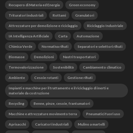
Recupero di Materia ed Energia
Green economy
Trituratori industriali
Rottami
Granulatori
Attrezzature per demolizione e riciclaggio
Riciclaggio Industriale
IA Intelligenza Artificiale
Carta
Automazione
Chimica Verde
Normativa rifiuti
Separatori e selettori rifiuti
Biomasse
Demolizioni
Nastri trasportatori
Termovalorizzazione
Sostenibilità
Cambiamento climatico
Ambiente
Cesoie rotanti
Gestione rifiuti
Impianti e macchine per il trattamento e il riciclaggio di inerti e
materiale da costruzione
Recycling
Benne, pinze, cesoie, frantumatori
Macchine e attrezzature movimento terra
Pneumatici fuori uso
Aprisacchi
Caricatori industriali
Mulino a martelli