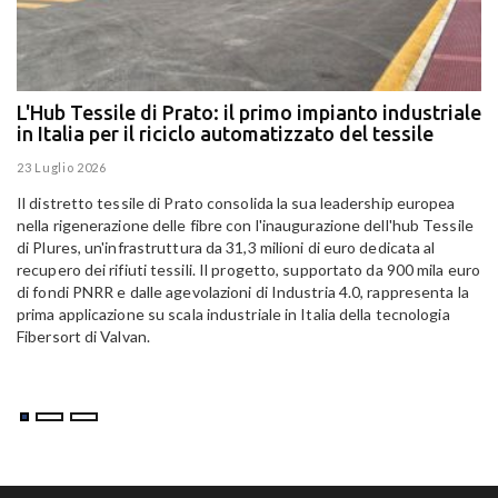
L'Hub Tessile di Prato: il primo impianto industriale
E
in Italia per il riciclo automatizzato del tessile
g
E
23 Luglio 2026
15
Il distretto tessile di Prato consolida la sua leadership europea
Pa
nella rigenerazione delle fibre con l'inaugurazione dell'hub Tessile
Al
di Plures, un'infrastruttura da 31,3 milioni di euro dedicata al
Em
recupero dei rifiuti tessili. Il progetto, supportato da 900 mila euro
di fondi PNRR e dalle agevolazioni di Industria 4.0, rappresenta la
prima applicazione su scala industriale in Italia della tecnologia
Fibersort di Valvan.