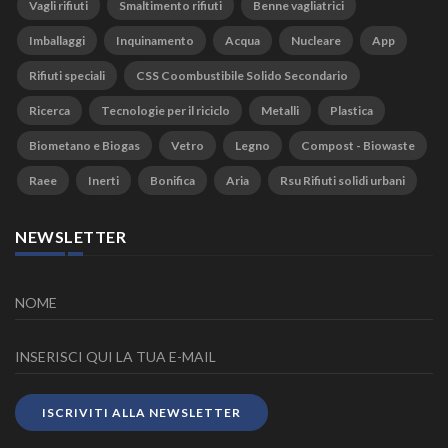
Vagli rifiuti
Smaltimento rifiuti
Benne vagliatrici
Imballaggi
Inquinamento
Acqua
Nucleare
App
Rifiuti speciali
CSS Coombustibile Solido Secondario
Ricerca
Tecnologie per il riciclo
Metalli
Plastica
Biometano e Biogas
Vetro
Legno
Compost - Biowaste
Raee
Inerti
Bonifica
Aria
Rsu Rifiuti solidi urbani
NEWSLETTER
ISCRIVITI ALLA NEWSLETTER