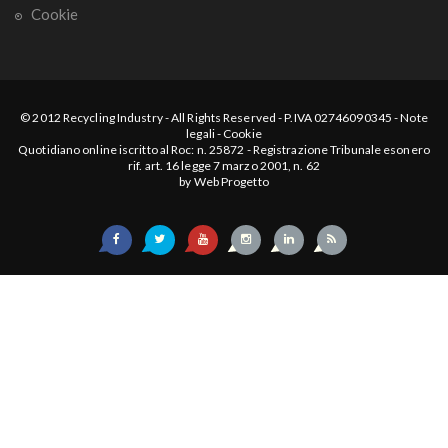
Cookie
© 2012
Recycling Industry
-
All Rights Reserved
- P.IVA 02746090345 -
Note
legali
-
Cookie
Quotidiano online iscritto al Roc: n. 25872 - Registrazione Tribunale esonero
rif. art. 16 legge 7 marzo 2001, n. 62
by
Web Progetto