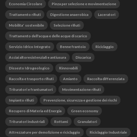
Economia Circolare
Pinza per selezione e movimentazione
Trattamento rifiuti
Digestione anaerobica
Laceratori
Mobilita' sostenibile
Selezione rifiuti
Trattamento dell'acqua e delle acque di scarico
Servizio Idrico Integrato
Benne frantoio
Riciclaggio
Acciai altoresistenziali e antiusura
Discarica
Dissesto Idrogeologico
Rinnovabili
Raccolta e trasporto rifiuti
Amianto
Raccolta differenziata
Trituratori e frantumatori
Movimentazione rifiuti
Impianto rifiuti
Prevenzione, sicurezza e gestione dei rischi
Recupero di Materia ed Energia
Green economy
Trituratori industriali
Rottami
Granulatori
Attrezzature per demolizione e riciclaggio
Riciclaggio Industriale