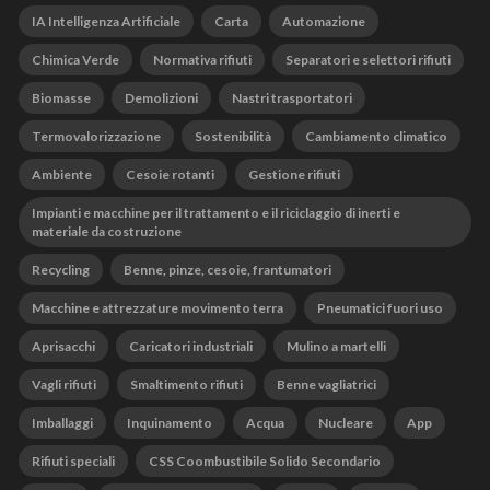
IA Intelligenza Artificiale
Carta
Automazione
Chimica Verde
Normativa rifiuti
Separatori e selettori rifiuti
Biomasse
Demolizioni
Nastri trasportatori
Termovalorizzazione
Sostenibilità
Cambiamento climatico
Ambiente
Cesoie rotanti
Gestione rifiuti
Impianti e macchine per il trattamento e il riciclaggio di inerti e
materiale da costruzione
Recycling
Benne, pinze, cesoie, frantumatori
Macchine e attrezzature movimento terra
Pneumatici fuori uso
Aprisacchi
Caricatori industriali
Mulino a martelli
Vagli rifiuti
Smaltimento rifiuti
Benne vagliatrici
Imballaggi
Inquinamento
Acqua
Nucleare
App
Rifiuti speciali
CSS Coombustibile Solido Secondario