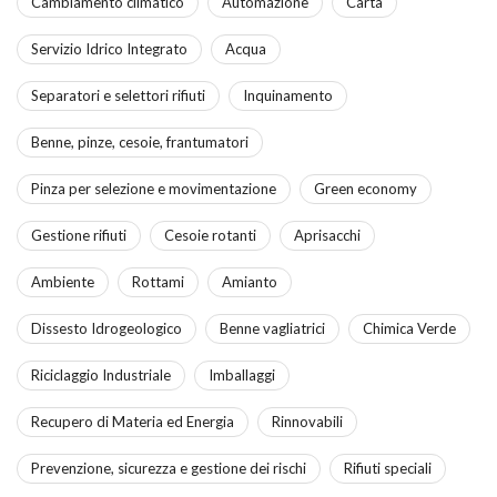
Cambiamento climatico
Automazione
Carta
Servizio Idrico Integrato
Acqua
Separatori e selettori rifiuti
Inquinamento
Benne, pinze, cesoie, frantumatori
Pinza per selezione e movimentazione
Green economy
Gestione rifiuti
Cesoie rotanti
Aprisacchi
Ambiente
Rottami
Amianto
Dissesto Idrogeologico
Benne vagliatrici
Chimica Verde
Riciclaggio Industriale
Imballaggi
Recupero di Materia ed Energia
Rinnovabili
Prevenzione, sicurezza e gestione dei rischi
Rifiuti speciali