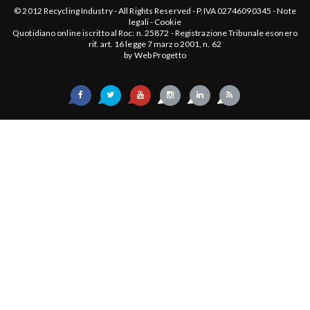
© 2012
Recycling Industry
-
All Rights Reserved
- P.IVA 02746090345 -
Note
legali
-
Cookie
Quotidiano online iscritto al Roc: n. 25872 - Registrazione Tribunale esonero
rif. art. 16 legge 7 marzo 2001, n. 62
by
Web Progetto