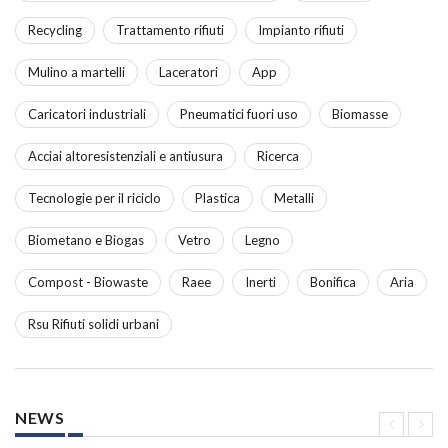
Recycling
Trattamento rifiuti
Impianto rifiuti
Mulino a martelli
Laceratori
App
Caricatori industriali
Pneumatici fuori uso
Biomasse
Acciai altoresistenziali e antiusura
Ricerca
Tecnologie per il riciclo
Plastica
Metalli
Biometano e Biogas
Vetro
Legno
Compost - Biowaste
Raee
Inerti
Bonifica
Aria
Rsu Rifiuti solidi urbani
NEWS