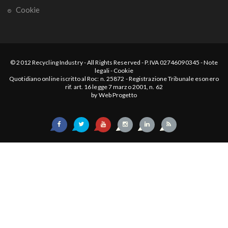
Cookie
© 2012
Recycling Industry
-
All Rights Reserved
- P.IVA 02746090345 -
Note
legali
-
Cookie
Quotidiano online iscritto al Roc: n. 25872 - Registrazione Tribunale esonero
rif. art. 16 legge 7 marzo 2001, n. 62
by
Web Progetto