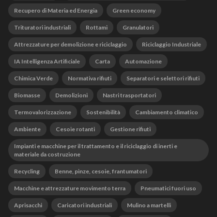
Recupero di Materia ed Energia
Green economy
Trituratori industriali
Rottami
Granulatori
Attrezzature per demolizione e riciclaggio
Riciclaggio Industriale
IA Intelligenza Artificiale
Carta
Automazione
Chimica Verde
Normativa rifiuti
Separatori e selettori rifiuti
Biomasse
Demolizioni
Nastri trasportatori
Termovalorizzazione
Sostenibilità
Cambiamento climatico
Ambiente
Cesoie rotanti
Gestione rifiuti
Impianti e macchine per il trattamento e il riciclaggio di inerti e
materiale da costruzione
Recycling
Benne, pinze, cesoie, frantumatori
Macchine e attrezzature movimento terra
Pneumatici fuori uso
Aprisacchi
Caricatori industriali
Mulino a martelli