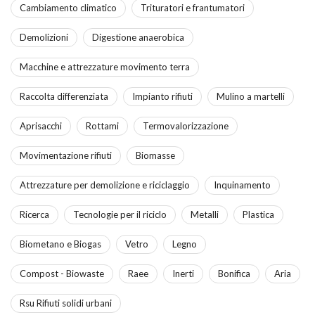
Cambiamento climatico
Trituratori e frantumatori
Demolizioni
Digestione anaerobica
Macchine e attrezzature movimento terra
Raccolta differenziata
Impianto rifiuti
Mulino a martelli
Aprisacchi
Rottami
Termovalorizzazione
Movimentazione rifiuti
Biomasse
Attrezzature per demolizione e riciclaggio
Inquinamento
Ricerca
Tecnologie per il riciclo
Metalli
Plastica
Biometano e Biogas
Vetro
Legno
Compost - Biowaste
Raee
Inerti
Bonifica
Aria
Rsu Rifiuti solidi urbani