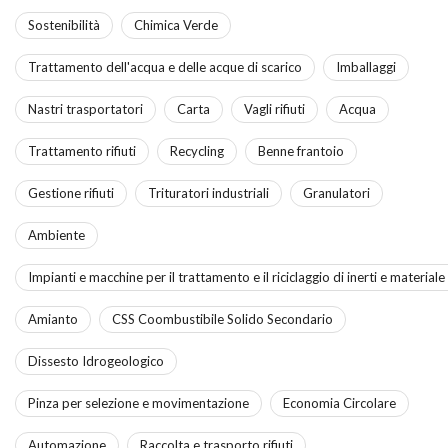
Sostenibilità
Chimica Verde
Trattamento dell'acqua e delle acque di scarico
Imballaggi
Nastri trasportatori
Carta
Vagli rifiuti
Acqua
Trattamento rifiuti
Recycling
Benne frantoio
Gestione rifiuti
Trituratori industriali
Granulatori
Ambiente
Impianti e macchine per il trattamento e il riciclaggio di inerti e material
Amianto
CSS Coombustibile Solido Secondario
Dissesto Idrogeologico
Pinza per selezione e movimentazione
Economia Circolare
Automazione
Raccolta e trasporto rifiuti