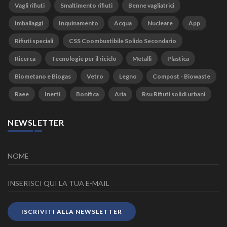
Vagli rifiuti
Smaltimento rifiuti
Benne vagliatrici
Imballaggi
Inquinamento
Acqua
Nucleare
App
Rifiuti speciali
CSS Coombustibile Solido Secondario
Ricerca
Tecnologie per il riciclo
Metalli
Plastica
Biometano e Biogas
Vetro
Legno
Compost - Biowaste
Raee
Inerti
Bonifica
Aria
Rsu Rifiuti solidi urbani
NEWSLETTER
ISCRIVITI ALLA NEWSLETTER