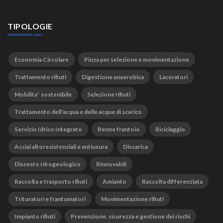
TIPOLOGIE
Economia Circolare
Pinza per selezione e movimentazione
Trattamento rifiuti
Digestione anaerobica
Laceratori
Mobilita' sostenibile
Selezione rifiuti
Trattamento dell'acqua e delle acque di scarico
Servizio Idrico Integrato
Benne frantoio
Riciclaggio
Acciai altoresistenziali e antiusura
Discarica
Dissesto Idrogeologico
Rinnovabili
Raccolta e trasporto rifiuti
Amianto
Raccolta differenziata
Trituratori e frantumatori
Movimentazione rifiuti
Impianto rifiuti
Prevenzione, sicurezza e gestione dei rischi