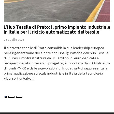
L'Hub Tessile di Prato: il primo impianto industriale
E
in Italia per il riciclo automatizzato del tessile
g
E
23 Luglio 2026
15
Il distretto tessile di Prato consolida la sua leadership europea
Pa
nella rigenerazione delle fibre con l'inaugurazione dell'hub Tessile
Al
di Plures, un'infrastruttura da 31,3 milioni di euro dedicata al
Em
recupero dei rifiuti tessili. Il progetto, supportato da 900 mila euro
di fondi PNRR e dalle agevolazioni di Industria 4.0, rappresenta la
prima applicazione su scala industriale in Italia della tecnologia
Fibersort di Valvan.