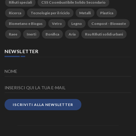
Rifiuti speciali
CSS Coombustibile Solido Secondario
Ricerca
Tecnologie per il riciclo
Metalli
Plastica
Biometano e Biogas
Vetro
Legno
Compost - Biowaste
Raee
Inerti
Bonifica
Aria
Rsu Rifiuti solidi urbani
NEWSLETTER
ISCRIVITI ALLA NEWSLETTER