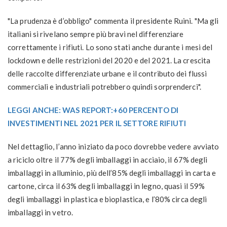
"La prudenza è d’obbligo" commenta il presidente Ruini. "Ma gli
italiani si rivelano sempre più bravi nel differenziare
correttamente i rifiuti. Lo sono stati anche durante i mesi del
lockdown e delle restrizioni del 2020 e del 2021. La crescita
delle raccolte differenziate urbane e il contributo dei flussi
commerciali e industriali potrebbero quindi sorprenderci".
LEGGI ANCHE: WAS REPORT:+60 PERCENTO DI
INVESTIMENTI NEL 2021 PER IL SETTORE RIFIUTI
Nel dettaglio, l’anno iniziato da poco dovrebbe vedere avviato
a riciclo oltre il 77% degli imballaggi in
acciaio
, il 67% degli
imballaggi in
alluminio
, più dell’85% degli imballaggi in
carta e
cartone
, circa il 63% degli imballaggi in
legno
, quasi il 59%
degli imballaggi in
plastica e bioplastica
, e l’80% circa degli
imballaggi in
vetro
.