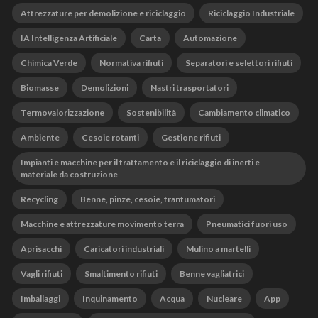
Attrezzature per demolizione e riciclaggio
Riciclaggio Industriale
IA Intelligenza Artificiale
Carta
Automazione
Chimica Verde
Normativa rifiuti
Separatori e selettori rifiuti
Biomasse
Demolizioni
Nastri trasportatori
Termovalorizzazione
Sostenibilità
Cambiamento climatico
Ambiente
Cesoie rotanti
Gestione rifiuti
Impianti e macchine per il trattamento e il riciclaggio di inerti e
materiale da costruzione
Recycling
Benne, pinze, cesoie, frantumatori
Macchine e attrezzature movimento terra
Pneumatici fuori uso
Aprisacchi
Caricatori industriali
Mulino a martelli
Vagli rifiuti
Smaltimento rifiuti
Benne vagliatrici
Imballaggi
Inquinamento
Acqua
Nucleare
App