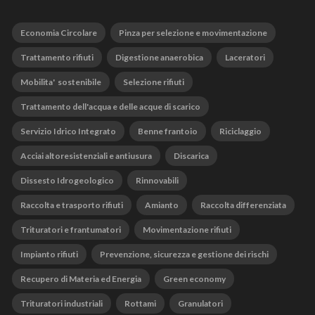
Economia Circolare
Pinza per selezione e movimentazione
Trattamento rifiuti
Digestione anaerobica
Laceratori
Mobilita' sostenibile
Selezione rifiuti
Trattamento dell'acqua e delle acque di scarico
Servizio Idrico Integrato
Benne frantoio
Riciclaggio
Acciai altoresistenziali e antiusura
Discarica
Dissesto Idrogeologico
Rinnovabili
Raccolta e trasporto rifiuti
Amianto
Raccolta differenziata
Trituratori e frantumatori
Movimentazione rifiuti
Impianto rifiuti
Prevenzione, sicurezza e gestione dei rischi
Recupero di Materia ed Energia
Green economy
Trituratori industriali
Rottami
Granulatori