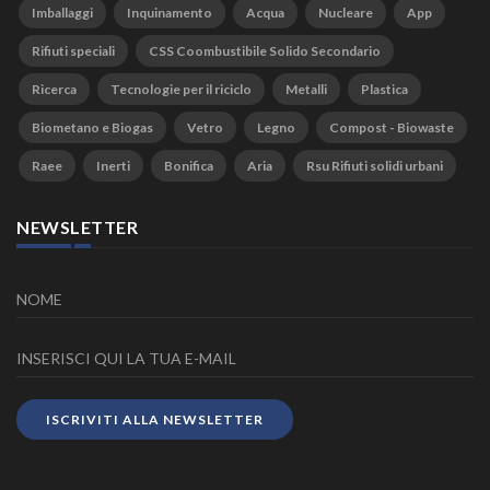
Imballaggi
Inquinamento
Acqua
Nucleare
App
Rifiuti speciali
CSS Coombustibile Solido Secondario
Ricerca
Tecnologie per il riciclo
Metalli
Plastica
Biometano e Biogas
Vetro
Legno
Compost - Biowaste
Raee
Inerti
Bonifica
Aria
Rsu Rifiuti solidi urbani
NEWSLETTER
ISCRIVITI ALLA NEWSLETTER