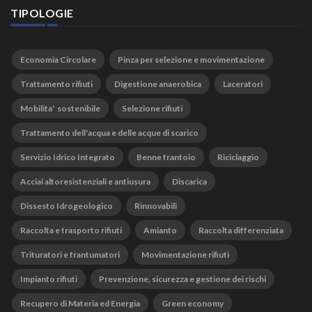
TIPOLOGIE
Economia Circolare
Pinza per selezione e movimentazione
Trattamento rifiuti
Digestione anaerobica
Laceratori
Mobilita' sostenibile
Selezione rifiuti
Trattamento dell'acqua e delle acque di scarico
Servizio Idrico Integrato
Benne frantoio
Riciclaggio
Acciai altoresistenziali e antiusura
Discarica
Dissesto Idrogeologico
Rinnovabili
Raccolta e trasporto rifiuti
Amianto
Raccolta differenziata
Trituratori e frantumatori
Movimentazione rifiuti
Impianto rifiuti
Prevenzione, sicurezza e gestione dei rischi
Recupero di Materia ed Energia
Green economy