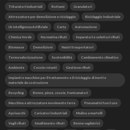
Trituratori industriali
Rottami
Granulatori
Attrezzature per demolizione e riciclaggio
Riciclaggio Industriale
IA Intelligenza Artificiale
Carta
Automazione
Chimica Verde
Normativa rifiuti
Separatori e selettori rifiuti
Biomasse
Demolizioni
Nastri trasportatori
Termovalorizzazione
Sostenibilità
Cambiamento climatico
Ambiente
Cesoie rotanti
Gestione rifiuti
Impianti e macchine per il trattamento e il riciclaggio di inerti e
materiale da costruzione
Recycling
Benne, pinze, cesoie, frantumatori
Macchine e attrezzature movimento terra
Pneumatici fuori uso
Aprisacchi
Caricatori industriali
Mulino a martelli
Vagli rifiuti
Smaltimento rifiuti
Benne vagliatrici