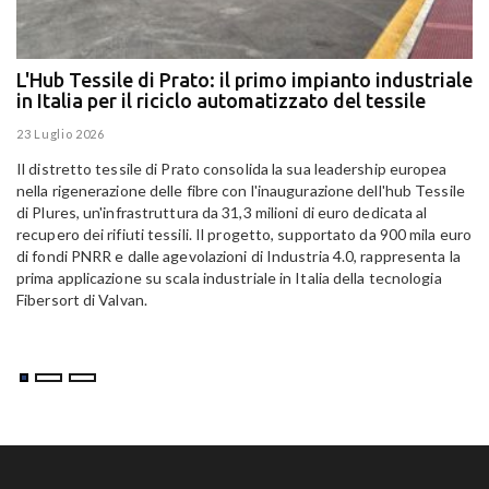
L'Hub Tessile di Prato: il primo impianto industriale
E
in Italia per il riciclo automatizzato del tessile
g
E
23 Luglio 2026
15
Il distretto tessile di Prato consolida la sua leadership europea
Pa
nella rigenerazione delle fibre con l'inaugurazione dell'hub Tessile
Al
di Plures, un'infrastruttura da 31,3 milioni di euro dedicata al
Em
recupero dei rifiuti tessili. Il progetto, supportato da 900 mila euro
di fondi PNRR e dalle agevolazioni di Industria 4.0, rappresenta la
prima applicazione su scala industriale in Italia della tecnologia
Fibersort di Valvan.