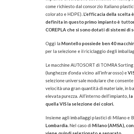
come richiesto dal consorzio italiano plas
colorato e HDPE).
L'efficacia della scelta 
definita in questo primo impianto è tuttor
COREPLA che si sono dotati di sistemi di 
Oggi la
Montello possiede ben 40 macchi
per la selezione e il riciclaggio degli imball
Le macchine AUTOSORT di TOMRA Sorting Re
(lunghezze d’onda vicino all’infrarosso) e
VI
selezione universale modulare che consente 
velocità una gran quantità di materiale, in b
elevata purezza. All’interno dell’impianto,
la
quella VIS la selezione dei colori.
Insieme agli imballaggi plastici di Milano e
Lombardia.
Nel caso di
Milano (AMSA), con l
viene quindi selezionato e separato.