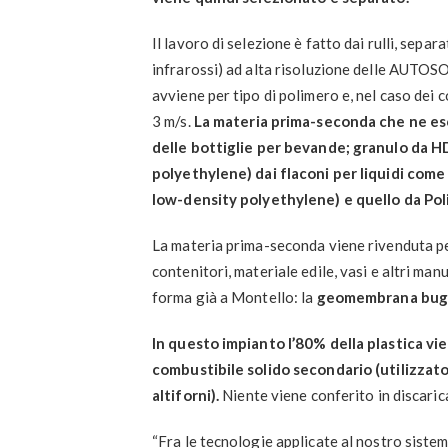
Il lavoro di selezione è fatto dai rulli, sepa
infrarossi) ad alta risoluzione delle AUTO
avviene per tipo di polimero e, nel caso dei c
3 m/s.
La materia prima-seconda che ne esce
delle bottiglie per bevande; granulo da HD
polyethylene) dai flaconi per liquidi come 
low-density polyethylene) e quello da Polio
La materia prima-seconda viene rivenduta per
contenitori, materiale edile, vasi e altri man
forma già a Montello: la
geomembrana bugnat
In questo impianto l’80% della plastica vi
combustibile solido secondario (utilizzato
altiforni).
Niente viene conferito in discaric
“Fra le tecnologie applicate al nostro siste