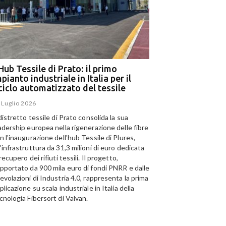
Hub Tessile di Prato: il primo
Ega e Panizzolo: t
pianto industriale in Italia per il
per il più grande i
iciclo automatizzato del tessile
dell’alluminio negl
 Luglio 2026
15 Luglio 2026
 distretto tessile di Prato consolida la sua
Panizzolo Recycling Sys
adership europea nella rigenerazione delle fibre
Emirates Global Alumini
n l'inaugurazione dell'hub Tessile di Plures,
di riciclo dell'alluminio n
'infrastruttura da 31,3 milioni di euro dedicata
capacità annua di 185.0
 recupero dei rifiuti tessili. Il progetto,
pportato da 900 mila euro di fondi PNRR e dalle
evolazioni di Industria 4.0, rappresenta la prima
plicazione su scala industriale in Italia della
cnologia Fibersort di Valvan.