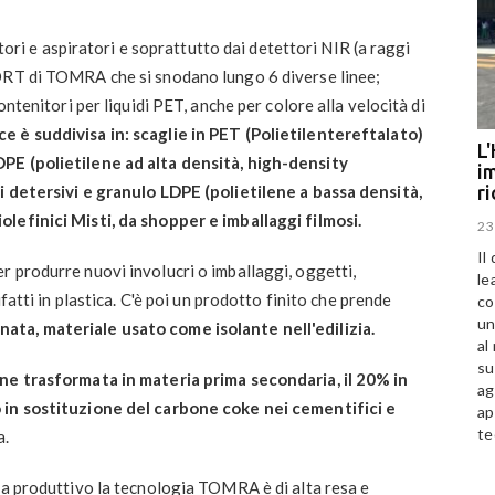
ratori e aspiratori e soprattutto dai detettori NIR (a raggi
SORT di TOMRA che si snodano lungo 6 diverse linee;
ontenitori per liquidi PET, anche per colore alla velocità di
 è suddivisa in: scaglie in PET (Polietilentereftalato)
L'
PE (polietilene ad alta densità, high-density
im
i detersivi e granulo LDPE (polietilene a bassa densità,
r
lefinici Misti, da shopper e imballaggi filmosi.
23
Il
 produrre nuovi involucri o imballaggi, oggetti,
le
ufatti in plastica. C'è poi un prodotto finito che prende
co
un
a, materiale usato come isolante nell'edilizia.
al
su
ene trasformata in materia prima secondaria, il 20% in
ag
 in sostituzione del carbone coke nei cementifici e
ap
te
a.
ma produttivo la tecnologia TOMRA è di alta resa e