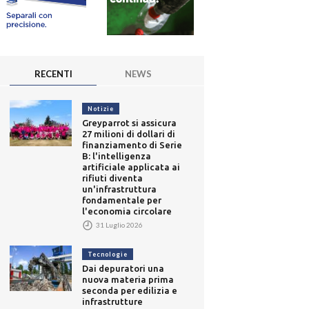
RECENTI
NEWS
Notizie
Greyparrot si assicura
27 milioni di dollari di
finanziamento di Serie
B: l'intelligenza
artificiale applicata ai
rifiuti diventa
un'infrastruttura
fondamentale per
l'economia circolare
31 Luglio 2026
Tecnologie
Dai depuratori una
nuova materia prima
seconda per edilizia e
infrastrutture