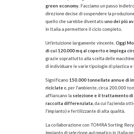
green economy
. Facciamo un passo indietro 
direzione decise di sospendere la produzione
quello che sarebbe diventato
uno dei più av
in Italia a permettere il ciclo completo.
Un'intuizione largamente vincente.
Oggi Mon
di cui 120.000 mq al coperto e impiega cir
grazie soprattutto alla scelta delle macchine
di individuare le varie tipologie di plastica 
Significano
150.000 tonnellate annue di i
riciclate
e, per l'ambiente, circa 200.000 ton
affiancano la
selezione e il trattamento di
raccolta differenziata
, da cui l'azienda ot
l’impianto) e fertilizzante di alta qualità.
La collaborazione con TOMRA Sorting Recycli
impianto di selezione automatico in Italia per