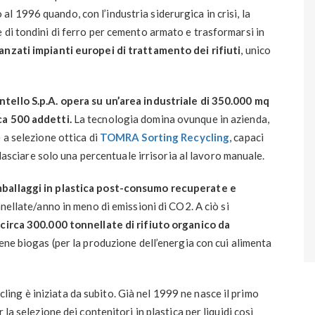
al 1996 quando, con l’industria siderurgica in crisi, la
 di tondini di ferro per cemento armato e trasformarsi in
anzati impianti europei di trattamento dei rifiuti
, unico
tello S.p.A. opera su un’area industriale di 350.000 mq
ca 500 addetti.
La tecnologia domina ovunque in azienda,
 a selezione ottica di
TOMRA Sorting Recycling
, capaci
e lasciare solo una percentuale irrisoria al lavoro manuale.
mballaggi in plastica post-consumo recuperate e
nellate/anno in meno di emissioni di CO2. A ciò si
 circa 300.000 tonnellate di rifiuto organico da
tiene biogas (per la produzione dell’energia con cui alimenta
ng è iniziata da subito. Già nel 1999 ne nasce il primo
 la selezione dei contenitori in plastica per liquidi così