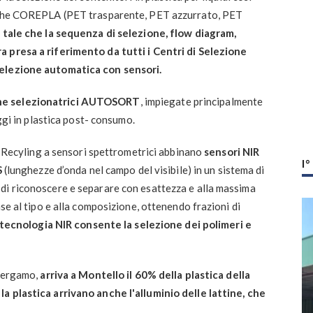
tiche COREPLA (PET trasparente, PET azzurrato, PET
è tale che la sequenza di selezione, flow diagram,
a presa a riferimento da tutti i Centri di Selezione
selezione automatica con sensori.
ne selezionatrici AUTOSORT
, impiegate principalmente
aggi in plastica post- consumo.
cyling a sensori spettrometrici abbinano
sensori NIR
I
S
(lunghezze d’onda nel campo del visibile) in un sistema di
di riconoscere e separare con esattezza e alla massima
ase al tipo e alla composizione, ottenendo frazioni di
 tecnologia NIR consente la selezione dei polimeri e
 Bergamo,
arriva a Montello il 60% della plastica della
a plastica arrivano anche l'alluminio delle lattine, che