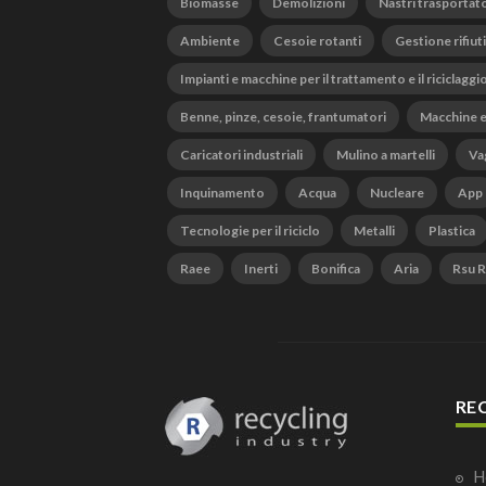
Biomasse
Demolizioni
Nastri trasportato
Ambiente
Cesoie rotanti
Gestione rifiuti
Impianti e macchine per il trattamento e il riciclaggi
Benne, pinze, cesoie, frantumatori
Macchine e
Caricatori industriali
Mulino a martelli
Vag
Inquinamento
Acqua
Nucleare
App
Tecnologie per il riciclo
Metalli
Plastica
Raee
Inerti
Bonifica
Aria
Rsu Ri
RE
H