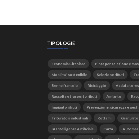
TIPOLOGIE
Economia Circolare
Pinza per selezione e mo
Mobilita' sostenibile
Selezione rifiuti
Tra
Benne frantoio
Riciclaggio
Acciai altores
Raccolta e trasporto rifiuti
Amianto
Racc
Impianto rifiuti
Prevenzione, sicurezza e gesti
Trituratori industriali
Rottami
Granulato
IA Intelligenza Artificiale
Carta
Automaz