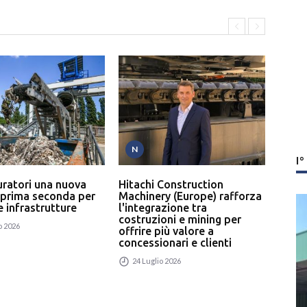
N
T
I
uratori una nuova
Hitachi Construction
L’In
 prima seconda per
Machinery (Europe) rafforza
serv
 e infrastrutture
l'integrazione tra
un p
costruzioni e mining per
rici
o 2026
offrire più valore a
24
concessionari e clienti
24 Luglio 2026