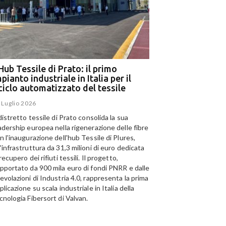
Hub Tessile di Prato: il primo
Ega e Panizzolo: t
pianto industriale in Italia per il
per il più grande i
iciclo automatizzato del tessile
dell’alluminio negl
 Luglio 2026
15 Luglio 2026
 distretto tessile di Prato consolida la sua
Panizzolo Recycling Sys
adership europea nella rigenerazione delle fibre
Emirates Global Alumini
n l'inaugurazione dell'hub Tessile di Plures,
di riciclo dell'alluminio n
'infrastruttura da 31,3 milioni di euro dedicata
capacità annua di 185.0
 recupero dei rifiuti tessili. Il progetto,
pportato da 900 mila euro di fondi PNRR e dalle
evolazioni di Industria 4.0, rappresenta la prima
plicazione su scala industriale in Italia della
cnologia Fibersort di Valvan.