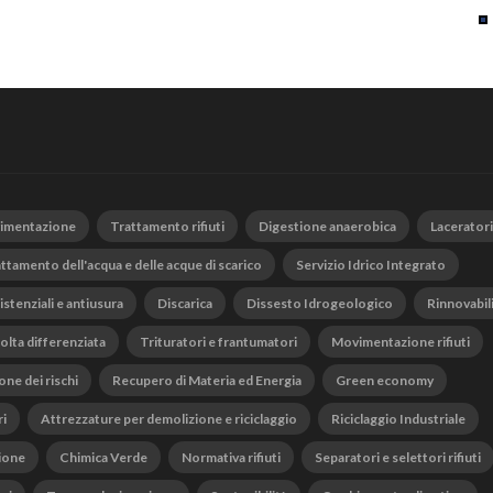
vimentazione
Trattamento rifiuti
Digestione anaerobica
Laceratori
ttamento dell'acqua e delle acque di scarico
Servizio Idrico Integrato
istenziali e antiusura
Discarica
Dissesto Idrogeologico
Rinnovabil
olta differenziata
Trituratori e frantumatori
Movimentazione rifiuti
one dei rischi
Recupero di Materia ed Energia
Green economy
ri
Attrezzature per demolizione e riciclaggio
Riciclaggio Industriale
ione
Chimica Verde
Normativa rifiuti
Separatori e selettori rifiuti