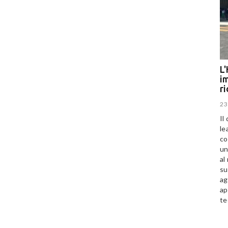
L'
im
r
23
Il
le
co
un
al
su
ag
ap
te