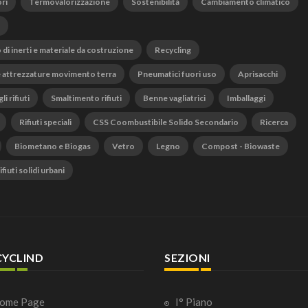
ri
Termovalorizzazione
Sostenibilità
Cambiamento climatico
o di inerti e materiale da costruzione
Recycling
 attrezzature movimento terra
Pneumatici fuori uso
Aprisacchi
li rifiuti
Smaltimento rifiuti
Benne vagliatrici
Imballaggi
Rifiuti speciali
CSS Coombustibile Solido Secondario
Ricerca
Biometano e Biogas
Vetro
Legno
Compost - Biowaste
fiuti solidi urbani
CYCLIND
SEZIONI
ome Page
I° Piano