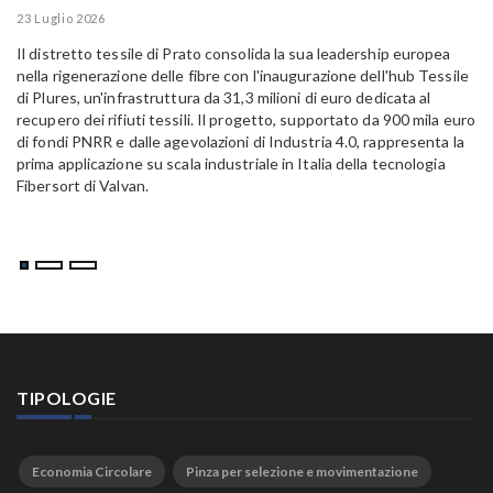
E
23 Luglio 2026
15
Il distretto tessile di Prato consolida la sua leadership europea
Pa
nella rigenerazione delle fibre con l'inaugurazione dell'hub Tessile
Al
di Plures, un'infrastruttura da 31,3 milioni di euro dedicata al
Em
recupero dei rifiuti tessili. Il progetto, supportato da 900 mila euro
di fondi PNRR e dalle agevolazioni di Industria 4.0, rappresenta la
prima applicazione su scala industriale in Italia della tecnologia
Fibersort di Valvan.
TIPOLOGIE
Economia Circolare
Pinza per selezione e movimentazione