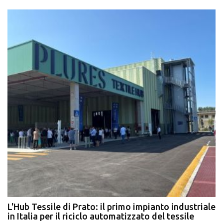
L'Hub Tessile di Prato: il primo impianto industriale
E
in Italia per il riciclo automatizzato del tessile
g