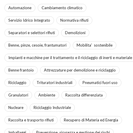
Automazione
Cambiamento climatico
Servizio Idrico Integrato
Normativa rifiuti
Separatori e selettori rifiuti
Demolizioni
Benne, pinze, cesoie, frantumatori
Mobilita' sostenibile
Impianti e macchine per il trattamento e il riciclaggio di inerti e material
Benne frantoio
Attrezzature per demolizione e riciclaggio
Riciclaggio
Trituratori industriali
Pneumatici fuori uso
Granulatori
Ambiente
Raccolta differenziata
Nucleare
Riciclaggio Industriale
Raccolta e trasporto rifiuti
Recupero di Materia ed Energia
Imballaggi
Prevenzione, sicurezza e gestione dei rischi