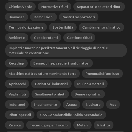
Chimica Verde
Normativa rifiuti
Separatori e selettori rifiuti
Biomasse
Demolizioni
Nastri trasportatori
Termovalorizzazione
Sostenibilità
Cambiamento climatico
Ambiente
Cesoie rotanti
Gestione rifiuti
Impianti e macchine per il trattamento e il riciclaggio di inerti e
materiale da costruzione
Recycling
Benne, pinze, cesoie, frantumatori
Macchine e attrezzature movimento terra
Pneumatici fuori uso
Aprisacchi
Caricatori industriali
Mulino a martelli
Vagli rifiuti
Smaltimento rifiuti
Benne vagliatrici
Imballaggi
Inquinamento
Acqua
Nucleare
App
Rifiuti speciali
CSS Coombustibile Solido Secondario
Ricerca
Tecnologie per il riciclo
Metalli
Plastica