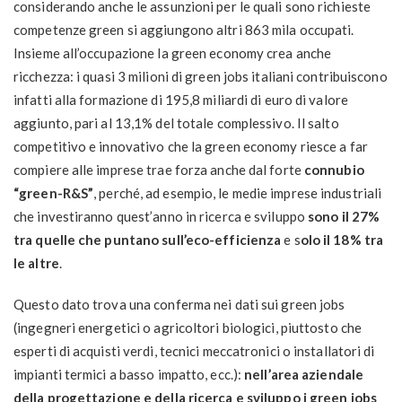
considerando anche le assunzioni per le quali sono richieste
competenze green si aggiungono altri 863 mila occupati.
Insieme all’occupazione la green economy crea anche
ricchezza: i quasi 3 milioni di green jobs italiani contribuiscono
infatti alla formazione di 195,8 miliardi di euro di valore
aggiunto, pari al 13,1% del totale complessivo. Il salto
competitivo e innovativo che la green economy riesce a far
compiere alle imprese trae forza anche dal forte
connubio
“green-R&S”
, perché, ad esempio, le medie imprese industriali
che investiranno quest’anno in ricerca e sviluppo
sono il 27%
tra quelle che puntano sull’eco-efficienza
e s
olo il 18% tra
le altre
.
Questo dato trova una conferma nei dati sui green jobs
(ingegneri energetici o agricoltori biologici, piuttosto che
esperti di acquisti verdi, tecnici meccatronici o installatori di
impianti termici a basso impatto, ecc.):
nell’area aziendale
della progettazione e della ricerca e sviluppo i green jobs