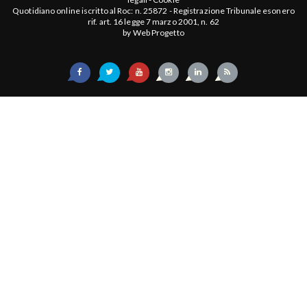
Quotidiano online iscritto al Roc: n. 25872 - Registrazione Tribunale esonero
rif. art. 16 legge 7 marzo 2001, n. 62
by
Web Progetto