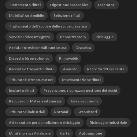
Trattamento rifiuti
Digestione anaerobica
Laceratori
Mobilita' sostenibile
Selezione rifiuti
Trattamento dell'acqua e delle acque di scarico
Servizio Idrico Integrato
Benne frantoio
Riciclaggio
Acciai altoresistenziali e antiusura
Discarica
Dissesto Idrogeologico
Rinnovabili
Raccolta e trasporto rifiuti
Amianto
Raccolta differenziata
Trituratori e frantumatori
Movimentazione rifiuti
Impianto rifiuti
Prevenzione, sicurezza e gestione dei rischi
Recupero di Materia ed Energia
Green economy
Trituratori industriali
Rottami
Granulatori
Attrezzature per demolizione e riciclaggio
Riciclaggio Industriale
IA Intelligenza Artificiale
Carta
Automazione