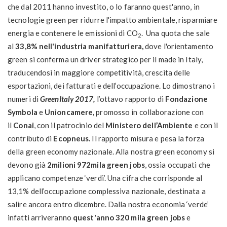
che dal 2011 hanno investito, o lo faranno quest'anno, in
tecnologie green per ridurre l'impatto ambientale, risparmiare
energia e contenere le emissioni di CO
. Una quota che sale
2
al
33,8% nell'industria manifatturiera,
dove
l'orientamento
green si conferma un driver strategico per il made in Italy,
traducendosi in maggiore competitività, crescita delle
esportazioni, dei fatturati e dell’occupazione. Lo dimostrano i
numeri di
GreenItaly 2017,
l’ottavo rapporto di
Fondazione
Symbola
e
Unioncamere,
promosso in collaborazione con
il
Conai
, con il patrocinio del
Ministero dell’Ambiente
e con il
contributo di
Ecopneus.
Il rapporto misura e pesa la forza
della green economy nazionale. Alla nostra green economy si
devono già
2milioni 972mila green jobs
, ossia occupati che
applicano competenze ‘verdi’. Una cifra che corrisponde al
13,1% dell’occupazione complessiva nazionale, destinata a
salire ancora entro dicembre. Dalla nostra economia ‘verde’
infatti arriveranno
quest'anno 320 mila green jobs
e