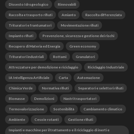
Dissesto Idrogeologico
Rinnovabili
Raccolta e trasporto rifiuti
Amianto
Raccolta differenziata
Trituratori e frantumatori
Movimentazione rifiuti
Impianto rifiuti
Prevenzione, sicurezza e gestione dei rischi
Recupero di Materia ed Energia
Green economy
Trituratori industriali
Rottami
Granulatori
Attrezzature per demolizione e riciclaggio
Riciclaggio Industriale
IA Intelligenza Artificiale
Carta
Automazione
Chimica Verde
Normativa rifiuti
Separatori e selettori rifiuti
Biomasse
Demolizioni
Nastri trasportatori
Termovalorizzazione
Sostenibilità
Cambiamento climatico
Ambiente
Cesoie rotanti
Gestione rifiuti
Impianti e macchine per il trattamento e il riciclaggio di inerti e