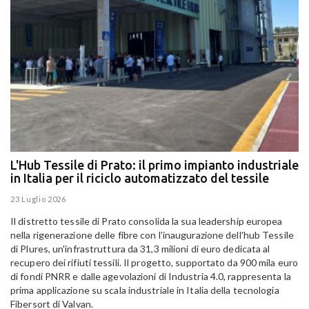
L'Hub Tessile di Prato: il primo impianto industriale
E
in Italia per il riciclo automatizzato del tessile
g
E
23 Luglio 2026
15
Il distretto tessile di Prato consolida la sua leadership europea
Pa
nella rigenerazione delle fibre con l'inaugurazione dell'hub Tessile
Al
di Plures, un'infrastruttura da 31,3 milioni di euro dedicata al
Em
recupero dei rifiuti tessili. Il progetto, supportato da 900 mila euro
di fondi PNRR e dalle agevolazioni di Industria 4.0, rappresenta la
prima applicazione su scala industriale in Italia della tecnologia
Fibersort di Valvan.