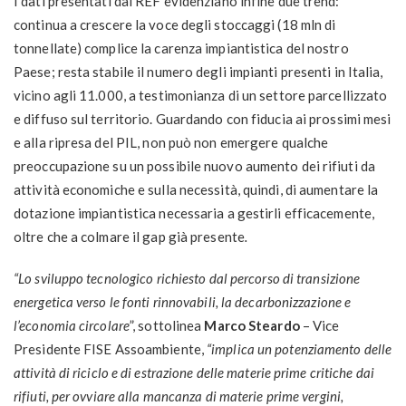
I dati presentati dal REF evidenziano infine due trend:
continua a crescere la voce degli stoccaggi (18 mln di
tonnellate) complice la carenza impiantistica del nostro
Paese; resta stabile il numero degli impianti presenti in Italia,
vicino agli 11.000, a testimonianza di un settore parcellizzato
e diffuso sul territorio. Guardando con fiducia ai prossimi mesi
e alla ripresa del PIL, non può non emergere qualche
preoccupazione su un possibile nuovo aumento dei rifiuti da
attività economiche e sulla necessità, quindi, di aumentare la
dotazione impiantistica necessaria a gestirli efficacemente,
oltre che a colmare il gap già presente
.
“Lo sviluppo tecnologico richiesto dal percorso di transizione
energetica verso le fonti rinnovabili, la decarbonizzazione e
l’economia circolare
”, sottolinea
Marco Steardo
– Vice
Presidente FISE Assoambiente,
“implica un potenziamento delle
attività di riciclo e di estrazione delle materie prime critiche dai
rifiuti, per ovviare alla mancanza di materie prime vergini,