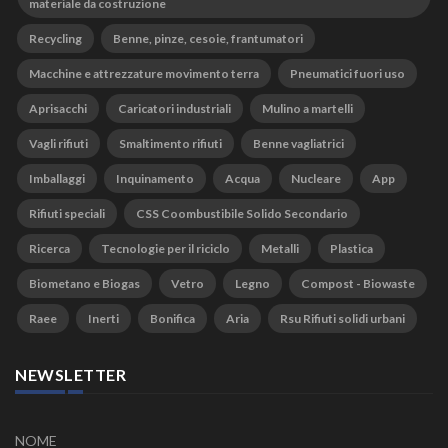
materiale da costruzione
Recycling
Benne, pinze, cesoie, frantumatori
Macchine e attrezzature movimento terra
Pneumatici fuori uso
Aprisacchi
Caricatori industriali
Mulino a martelli
Vagli rifiuti
Smaltimento rifiuti
Benne vagliatrici
Imballaggi
Inquinamento
Acqua
Nucleare
App
Rifiuti speciali
CSS Coombustibile Solido Secondario
Ricerca
Tecnologie per il riciclo
Metalli
Plastica
Biometano e Biogas
Vetro
Legno
Compost - Biowaste
Raee
Inerti
Bonifica
Aria
Rsu Rifiuti solidi urbani
NEWSLETTER