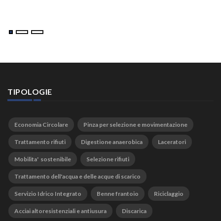
TIPOLOGIE
Economia Circolare
Pinza per selezione e movimentazione
Trattamento rifiuti
Digestione anaerobica
Laceratori
Mobilita' sostenibile
Selezione rifiuti
Trattamento dell'acqua e delle acque di scarico
Servizio Idrico Integrato
Benne frantoio
Riciclaggio
Acciai altoresistenziali e antiusura
Discarica