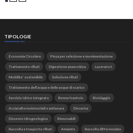
TIPOLOGIE
Economia Circolare
Pinza per selezione e movimentazione
Trattamento rifiuti
Digestione anaerobica
Laceratori
Mobilita' sostenibile
Selezione rifiuti
Trattamento dell'acqua e delle acque di scarico
Servizio Idrico Integrato
Benne frantoio
Riciclaggio
Acciai altoresistenziali e antiusura
Discarica
Dissesto Idrogeologico
Rinnovabili
Raccolta e trasporto rifiuti
Amianto
Raccolta differenziata