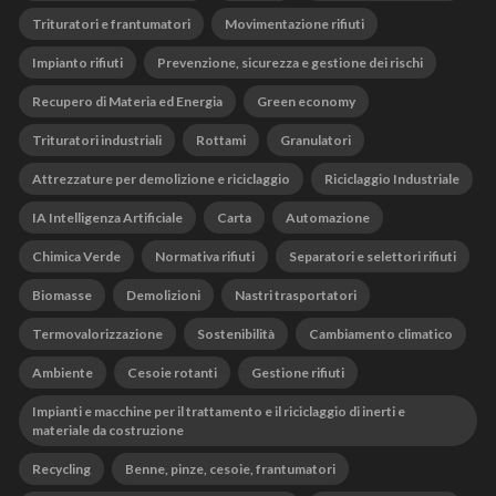
Trituratori e frantumatori
Movimentazione rifiuti
Impianto rifiuti
Prevenzione, sicurezza e gestione dei rischi
Recupero di Materia ed Energia
Green economy
Trituratori industriali
Rottami
Granulatori
Attrezzature per demolizione e riciclaggio
Riciclaggio Industriale
IA Intelligenza Artificiale
Carta
Automazione
Chimica Verde
Normativa rifiuti
Separatori e selettori rifiuti
Biomasse
Demolizioni
Nastri trasportatori
Termovalorizzazione
Sostenibilità
Cambiamento climatico
Ambiente
Cesoie rotanti
Gestione rifiuti
Impianti e macchine per il trattamento e il riciclaggio di inerti e
materiale da costruzione
Recycling
Benne, pinze, cesoie, frantumatori