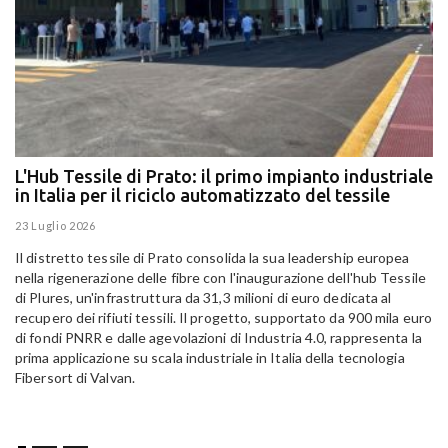
L'Hub Tessile di Prato: il primo impianto industriale
E
in Italia per il riciclo automatizzato del tessile
g
E
23 Luglio 2026
15
Il distretto tessile di Prato consolida la sua leadership europea
Pa
nella rigenerazione delle fibre con l'inaugurazione dell'hub Tessile
Al
di Plures, un'infrastruttura da 31,3 milioni di euro dedicata al
Em
recupero dei rifiuti tessili. Il progetto, supportato da 900 mila euro
di fondi PNRR e dalle agevolazioni di Industria 4.0, rappresenta la
prima applicazione su scala industriale in Italia della tecnologia
Fibersort di Valvan.