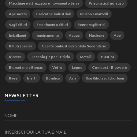
Macchine e attrezzature movimento terra
Pneumatici fuori uso
Aprisacchi
Caricatori industriali
Mulino a martelli
Vagli rifiuti
Smaltimento rifiuti
Benne vagliatrici
Imballaggi
Inquinamento
Acqua
Nucleare
App
Rifiuti speciali
CSS Coombustibile Solido Secondario
Ricerca
Tecnologie per il riciclo
Metalli
Plastica
Biometano e Biogas
Vetro
Legno
Compost - Biowaste
Raee
Inerti
Bonifica
Aria
Rsu Rifiuti solidi urbani
NEWSLETTER