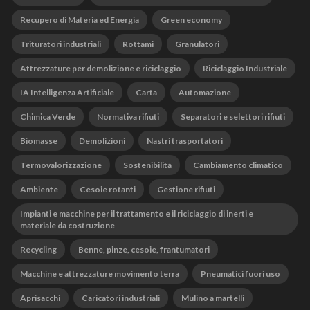
Recupero di Materia ed Energia
Green economy
Trituratori industriali
Rottami
Granulatori
Attrezzature per demolizione e riciclaggio
Riciclaggio Industriale
IA Intelligenza Artificiale
Carta
Automazione
Chimica Verde
Normativa rifiuti
Separatori e selettori rifiuti
Biomasse
Demolizioni
Nastri trasportatori
Termovalorizzazione
Sostenibilità
Cambiamento climatico
Ambiente
Cesoie rotanti
Gestione rifiuti
Impianti e macchine per il trattamento e il riciclaggio di inerti e
materiale da costruzione
Recycling
Benne, pinze, cesoie, frantumatori
Macchine e attrezzature movimento terra
Pneumatici fuori uso
Aprisacchi
Caricatori industriali
Mulino a martelli