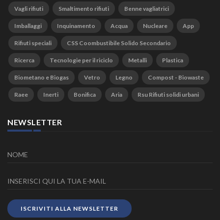
Vagli rifiuti
Smaltimento rifiuti
Benne vagliatrici
Imballaggi
Inquinamento
Acqua
Nucleare
App
Rifiuti speciali
CSS Coombustibile Solido Secondario
Ricerca
Tecnologie per il riciclo
Metalli
Plastica
Biometano e Biogas
Vetro
Legno
Compost - Biowaste
Raee
Inerti
Bonifica
Aria
Rsu Rifiuti solidi urbani
NEWSLETTER
ISCRIVITI ALLA NEWSLETTER