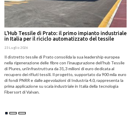
L'Hub Tessile di Prato: il primo impianto industriale
E
in Italia per il riciclo automatizzato del tessile
g
E
23 Luglio 2026
15
Il distretto tessile di Prato consolida la sua leadership europea
Pa
nella rigenerazione delle fibre con l'inaugurazione dell'hub Tessile
Al
di Plures, un'infrastruttura da 31,3 milioni di euro dedicata al
Em
recupero dei rifiuti tessili. Il progetto, supportato da 900 mila euro
di fondi PNRR e dalle agevolazioni di Industria 4.0, rappresenta la
prima applicazione su scala industriale in Italia della tecnologia
Fibersort di Valvan.