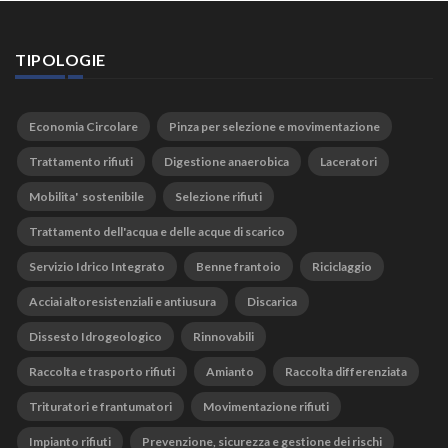
TIPOLOGIE
Economia Circolare
Pinza per selezione e movimentazione
Trattamento rifiuti
Digestione anaerobica
Laceratori
Mobilita' sostenibile
Selezione rifiuti
Trattamento dell'acqua e delle acque di scarico
Servizio Idrico Integrato
Benne frantoio
Riciclaggio
Acciai altoresistenziali e antiusura
Discarica
Dissesto Idrogeologico
Rinnovabili
Raccolta e trasporto rifiuti
Amianto
Raccolta differenziata
Trituratori e frantumatori
Movimentazione rifiuti
Impianto rifiuti
Prevenzione, sicurezza e gestione dei rischi