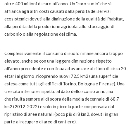
oltre 400 milioni di euro all'anno
. Un “caro suolo” che si
affianca agli altri costi causati dalla perdita dei servizi
ecosistemici dovuti alla diminuzione della qualità dell'habitat,
alla perdita della produzione agricola, allo stoccaggio di
carbonio o alla regolazione del clima.
Complessivamente
il consumo di suolo
rimane ancora troppo
elevato
, anche se con una leggera diminuzione rispetto
all’anno precedente
e continua ad avanzare al ritmo di circa 20
ettari al giorno
, ricoprendo nuovi 72,5 km
2
(una superficie
estesa come tutti gli edifici di Torino, Bologna e Firenze). Una
crescita inferiore rispetto al dato dello scorso anno, ma
che
risulta sempre al di sopra della media decennale di 68,7
km
2
(2012-2022) e solo in piccola parte compensata dal
ripristino di aree naturali (poco più di 8 km
2
, dovuti in gran
parte al recupero di aree di cantiere).