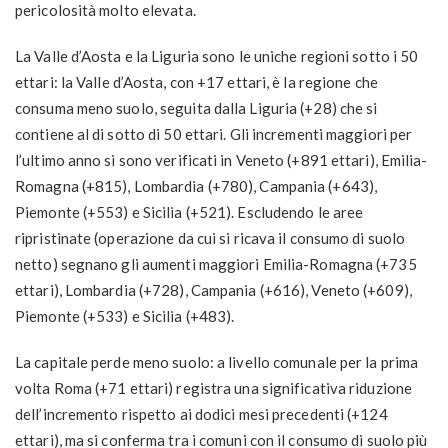
pericolosità molto elevata.
La Valle d’Aosta e la Liguria sono le uniche regioni sotto i 50
ettari:
la Valle d’Aosta, con +17 ettari, è la regione che
consuma meno suolo, seguita dalla Liguria (+28) che si
contiene al di sotto di 50 ettari. Gli incrementi maggiori per
l’ultimo anno si sono verificati in Veneto (+891 ettari), Emilia-
Romagna (+815), Lombardia (+780), Campania (+643),
Piemonte (+553) e Sicilia (+521). Escludendo le aree
ripristinate (operazione da cui si ricava il consumo di suolo
netto) segnano gli aumenti maggiori Emilia-Romagna (+735
ettari), Lombardia (+728), Campania (+616), Veneto (+609),
Piemonte (+533) e Sicilia (+483).
La capitale perde meno suolo:
a livello comunale per la prima
volta Roma (+71 ettari) registra una significativa riduzione
dell’incremento rispetto ai dodici mesi precedenti (+124
ettari), ma si conferma tra i comuni con il consumo di suolo più