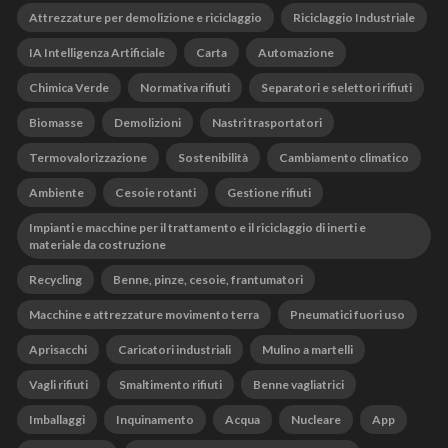
Attrezzature per demolizione e riciclaggio
Riciclaggio Industriale
IA Intelligenza Artificiale
Carta
Automazione
Chimica Verde
Normativa rifiuti
Separatori e selettori rifiuti
Biomasse
Demolizioni
Nastri trasportatori
Termovalorizzazione
Sostenibilità
Cambiamento climatico
Ambiente
Cesoie rotanti
Gestione rifiuti
Impianti e macchine per il trattamento e il riciclaggio di inerti e
materiale da costruzione
Recycling
Benne, pinze, cesoie, frantumatori
Macchine e attrezzature movimento terra
Pneumatici fuori uso
Aprisacchi
Caricatori industriali
Mulino a martelli
Vagli rifiuti
Smaltimento rifiuti
Benne vagliatrici
Imballaggi
Inquinamento
Acqua
Nucleare
App