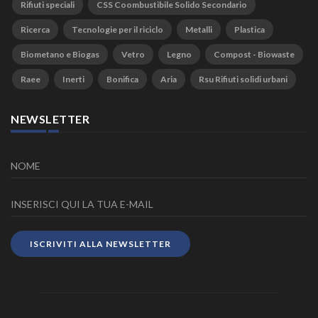
Rifiuti speciali
CSS Coombustibile Solido Secondario
Ricerca
Tecnologie per il riciclo
Metalli
Plastica
Biometano e Biogas
Vetro
Legno
Compost - Biowaste
Raee
Inerti
Bonifica
Aria
Rsu Rifiuti solidi urbani
NEWSLETTER
ISCRIVITI ALLA NEWSLETTER