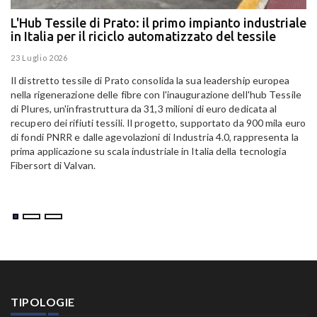
L'Hub Tessile di Prato: il primo impianto industriale
E
in Italia per il riciclo automatizzato del tessile
g
E
23 Luglio 2026
15
Il distretto tessile di Prato consolida la sua leadership europea
Pa
nella rigenerazione delle fibre con l'inaugurazione dell'hub Tessile
Al
di Plures, un'infrastruttura da 31,3 milioni di euro dedicata al
Em
recupero dei rifiuti tessili. Il progetto, supportato da 900 mila euro
di fondi PNRR e dalle agevolazioni di Industria 4.0, rappresenta la
prima applicazione su scala industriale in Italia della tecnologia
Fibersort di Valvan.
TIPOLOGIE