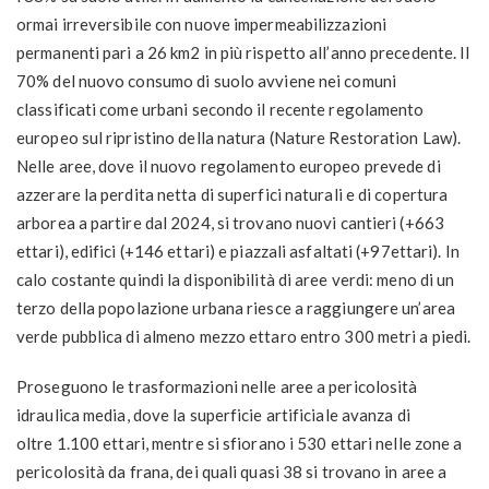
ormai irreversibile con nuove impermeabilizzazioni
permanenti pari a 26 km
2
in più rispetto all’anno precedente. Il
70% del nuovo consumo di suolo avviene nei comuni
classificati come urbani secondo il recente regolamento
europeo sul ripristino della natura (Nature Restoration Law).
Nelle aree, dove il nuovo regolamento europeo prevede di
azzerare la perdita netta di superfici naturali e di copertura
arborea a partire dal 2024, si trovano nuovi cantieri (+663
ettari), edifici (+146 ettari) e piazzali asfaltati (+97ettari).
In
calo costante quindi la disponibilità di aree verdi
:
meno di un
terzo della popolazione urbana riesce a raggiungere un’area
verde pubblica di almeno mezzo ettaro entro 300 metri a piedi
.
Proseguono le
trasformazioni nelle aree a pericolosità
idraulica media
, dove la superficie artificiale avanza di
oltre
1.100 ettari
, mentre si
sfiorano i 530 ettari nelle zone a
pericolosità da frana
, dei quali quasi 38 si trovano in aree a