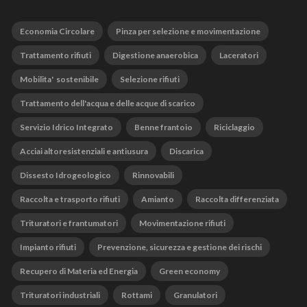
Economia Circolare
Pinza per selezione e movimentazione
Trattamento rifiuti
Digestione anaerobica
Laceratori
Mobilita' sostenibile
Selezione rifiuti
Trattamento dell'acqua e delle acque di scarico
Servizio Idrico Integrato
Benne frantoio
Riciclaggio
Acciai altoresistenziali e antiusura
Discarica
Dissesto Idrogeologico
Rinnovabili
Raccolta e trasporto rifiuti
Amianto
Raccolta differenziata
Trituratori e frantumatori
Movimentazione rifiuti
Impianto rifiuti
Prevenzione, sicurezza e gestione dei rischi
Recupero di Materia ed Energia
Green economy
Trituratori industriali
Rottami
Granulatori