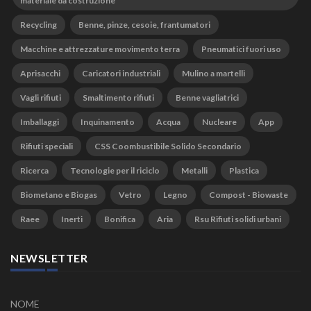
materiale da costruzione
Recycling
Benne, pinze, cesoie, frantumatori
Macchine e attrezzature movimento terra
Pneumatici fuori uso
Aprisacchi
Caricatori industriali
Mulino a martelli
Vagli rifiuti
Smaltimento rifiuti
Benne vagliatrici
Imballaggi
Inquinamento
Acqua
Nucleare
App
Rifiuti speciali
CSS Coombustibile Solido Secondario
Ricerca
Tecnologie per il riciclo
Metalli
Plastica
Biometano e Biogas
Vetro
Legno
Compost - Biowaste
Raee
Inerti
Bonifica
Aria
Rsu Rifiuti solidi urbani
NEWSLETTER