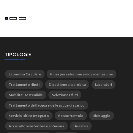
TIPOLOGIE
Economia Circolare
Pinza per selezione e movimentazione
Trattamento rifiuti
Digestione anaerobica
Laceratori
Mobilita' sostenibile
Selezione rifiuti
Trattamento dell'acqua e delle acque di scarico
Servizio Idrico Integrato
Benne frantoio
Riciclaggio
Acciai altoresistenziali e antiusura
Discarica