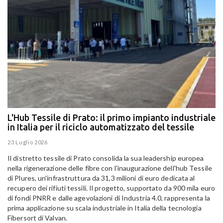
L'Hub Tessile di Prato: il primo impianto industriale
E
in Italia per il riciclo automatizzato del tessile
g
E
23 Luglio 2026
15
Il distretto tessile di Prato consolida la sua leadership europea
Pa
nella rigenerazione delle fibre con l'inaugurazione dell'hub Tessile
Al
di Plures, un'infrastruttura da 31,3 milioni di euro dedicata al
Em
recupero dei rifiuti tessili. Il progetto, supportato da 900 mila euro
di fondi PNRR e dalle agevolazioni di Industria 4.0, rappresenta la
prima applicazione su scala industriale in Italia della tecnologia
Fibersort di Valvan.