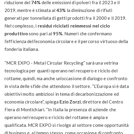
riduzione del
74%
delle emissioni di polveri fra il 2023 e il
2019, mentre è stimata al
43%
la diminuzione di rifiuti
generati per tonnellata di getti prodotti fra il 2000 e il 2019.
Nel complesso, i
residui riciclati reimmessi nel ciclo
produttivo
sono pari al
95%
. Numeri che confermano
l’efficienza dell’economia circolare e il percorso virtuoso della
fonderia italiana.
“MCR EXPO - Metal Circular Recycling” sarà una vetrina
tecnologica per quanti operano nel recupero e riciclo del
rottame, quindi, ma anche un’occasione di dialogo e confronto
in vista delle sfide che attendono il settore. “L’Europa si è data
obiettivi molto ambiziosi in tema di decarbonizzazione ed
economia circolare”, spiega
Ezio Zorzi
, direttore del Centro
Fiera di Montichiari. “In Italia la presenza di aziende che
operano nel recupero e riciclo del rottame è ampia e
qualificata. MCR EXPO si rivolge al settore come opportunità
di business e, al tempo stesso, come occasione di confronto