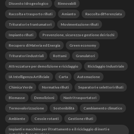
Dissesto Idrogeologico
Rinnovabili
Raccolta e trasporto rifiuti
Amianto
Raccolta differenziata
Trituratori e frantumatori
Movimentazione rifiuti
Impianto rifiuti
Prevenzione, sicurezza e gestione dei rischi
Recupero di Materia ed Energia
Green economy
Trituratori industriali
Rottami
Granulatori
Attrezzature per demolizione e riciclaggio
Riciclaggio Industriale
IA Intelligenza Artificiale
Carta
Automazione
Chimica Verde
Normativa rifiuti
Separatori e selettori rifiuti
Biomasse
Demolizioni
Nastri trasportatori
Termovalorizzazione
Sostenibilità
Cambiamento climatico
Ambiente
Cesoie rotanti
Gestione rifiuti
Impianti e macchine per il trattamento e il riciclaggio di inerti e