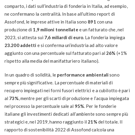
comparto, i dati sull’industria di fonderia in Italia, ad esempio,
ne confermano la centralità. In base all’ultimo report di
Assofond, le imprese attive in Italia sono
891
con una
produzione di
1,9 milioni tonnellate
e un fatturato che, nel
2023, si attesta sui
7,6 miliardi di euro
. La fonderia impiega
23.200 addetti
e si conferma un’industria ad alto valore
aggiunto con una percentuale sul fatturato pari al
26%
(+1%
rispetto alla media del manifatturiero italiano).
In un quadro di solidità, le
performance ambientali
sono
sempre più significative. La percentuale di materiali di
recupero impiegati nei forni fusori elettrici e a cubilotto è pari
al
73%
, mentre per gli scarti di produzione e l’acqua impiegata
nel processo la percentuale sale al
95%
. Per le fonderie
italiane gli investimenti dedicati all’ambiente sono sempre più
strategici e, nel 2019, hanno raggiunto il
21%
del totale. Il
rapporto di sostenibilità 2022 di Assofond calcola una