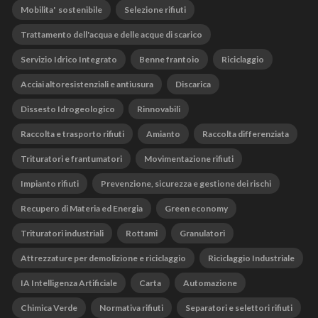
Mobilita' sostenibile
Selezione rifiuti
Trattamento dell'acqua e delle acque di scarico
Servizio Idrico Integrato
Benne frantoio
Riciclaggio
Acciai altoresistenziali e antiusura
Discarica
Dissesto Idrogeologico
Rinnovabili
Raccolta e trasporto rifiuti
Amianto
Raccolta differenziata
Trituratori e frantumatori
Movimentazione rifiuti
Impianto rifiuti
Prevenzione, sicurezza e gestione dei rischi
Recupero di Materia ed Energia
Green economy
Trituratori industriali
Rottami
Granulatori
Attrezzature per demolizione e riciclaggio
Riciclaggio Industriale
IA Intelligenza Artificiale
Carta
Automazione
Chimica Verde
Normativa rifiuti
Separatori e selettori rifiuti