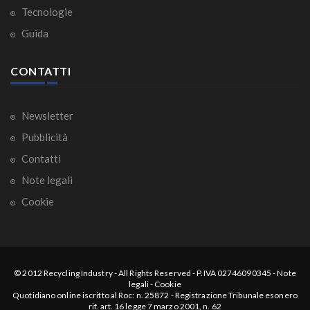
Tecnologie
Guida
CONTATTI
Newsletter
Pubblicità
Contatti
Note legali
Cookie
© 2012
Recycling Industry
-
All Rights Reserved
- P.IVA 02746090345 -
Note
legali
-
Cookie
Quotidiano online iscritto al Roc: n. 25872 - Registrazione Tribunale esonero
rif. art. 16 legge 7 marzo 2001, n. 62