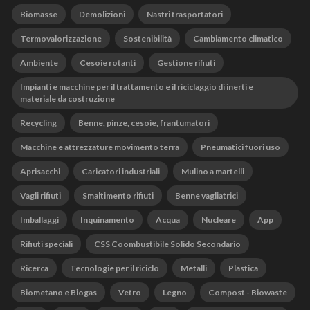
Biomasse
Demolizioni
Nastri trasportatori
Termovalorizzazione
Sostenibilità
Cambiamento climatico
Ambiente
Cesoie rotanti
Gestione rifiuti
Impianti e macchine per il trattamento e il riciclaggio di inerti e
materiale da costruzione
Recycling
Benne, pinze, cesoie, frantumatori
Macchine e attrezzature movimento terra
Pneumatici fuori uso
Aprisacchi
Caricatori industriali
Mulino a martelli
Vagli rifiuti
Smaltimento rifiuti
Benne vagliatrici
Imballaggi
Inquinamento
Acqua
Nucleare
App
Rifiuti speciali
CSS Coombustibile Solido Secondario
Ricerca
Tecnologie per il riciclo
Metalli
Plastica
Biometano e Biogas
Vetro
Legno
Compost - Biowaste