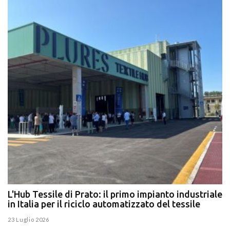
L'Hub Tessile di Prato: il primo impianto industriale
E
in Italia per il riciclo automatizzato del tessile
g
E
23 Luglio 2026
15