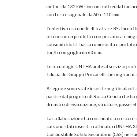
motori da 132 kW sincroni raffreddati ad acqua.
con foro esagonale da 60 e 110 mm.
L’obiettivo era quello di trattare RSU pretri
ottenerne un prodotto con pezzatura omogen
consumi ridotti, bassa rumorosità e portate 
ton/h con griglia da 60 mm.
Le tecnologie UNTHA unite al servizio profe
fiducia del Gruppo Porcarelli che negli anni 
A seguire sono state inserite negli impiant
partire dal progetto di Rocca Cencia che ha 
di nastro di evacuazione, strutture, passere
La collaborazione ha continuato a crescere c
cui sono stati inseriti i raffinatori UNTHA 
Combustibile Solido Secondario (CSS) nel suo 